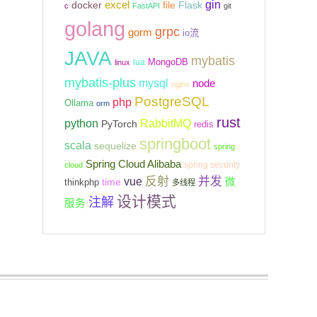
gin
excel
Flask
docker
file
c
FastAPI
git
golang
grpc
gorm
io流
JAVA
mybatis
MongoDB
lua
linux
mybatis-plus
mysql
node
nginx
PostgreSQL
php
Ollama
orm
rust
python
RabbitMQ
PyTorch
redis
springboot
scala
sequelize
spring
Spring Cloud Alibaba
spring security
cloud
反射
并发
vue
微
time
thinkphp
多线程
设计模式
注解
服务