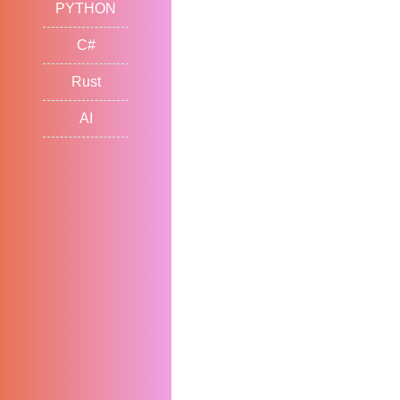
PYTHON
C#
Rust
AI