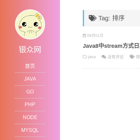
Tag: 排序
08月01日
Java8中stream方式
银众网
java
没有评论
排
首页
JAVA
GO
PHP
NODE
MYSQL