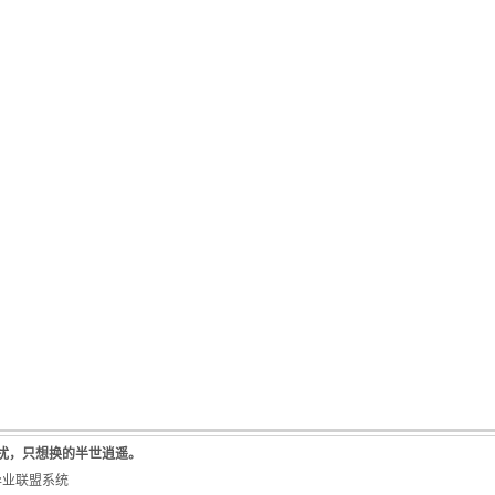
所扰，只想换的半世逍遥。
异业联盟系统