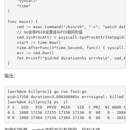
    "syscall"

    "time"

)

func main() {

    cmd := exec.Command("/bin/sh", "-c", "watch date 
    // Go会将PGID设置成与PID相同的值

    cmd.SysProcAttr = &syscall.SysProcAttr{Setpgid: t
    start := time.Now()

    time.AfterFunc(3*time.Second, func() { syscall.Ki
    err := cmd.Run()

    fmt.Printf("pid=%d duration=%s err=%s\n", cmd.Pro
输出：
[work@vm killproc]$ go run foo3.go

pid=17358 duration=3.000300985s err=signal: killed

[work@vm killproc]$ ps -jl

F S   UID   PID  PPID  PGID   SID  C PRI  NI ADDR SZ 
4 S  1000 17156 17155 17156 17136  0  80   0 - 28845 