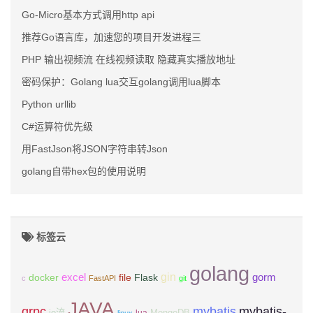
Go-Micro基本方式调用http api
推荐Go语言库，加速您的项目开发进程三
PHP 输出视频流 在线视频读取 隐藏真实播放地址
密码保护：Golang lua交互golang调用lua脚本
Python urllib
C#运算符优先级
用FastJson将JSON字符串转Json
golang自带hex包的使用说明
标签云
golang
gin
excel
Flask
gorm
docker
file
c
FastAPI
git
JAVA
grpc
mybatis
mybatis-
io流
MongoDB