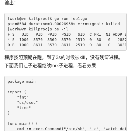
输出：
[work@vm killproc]$ go run foo1.go

pid=8584 duration=3.00026958s err=signal: killed

[work@vm killproc]$ ps -jl

F S   UID   PID  PPID  PGID   SID  C PRI  NI ADDR SZ 
4 S  1000  3570  3569  3570  2519  0  80   0 - 28870 
程序按照预期在跑，到了3s的时候被kill，没有残留进程。
下面我们让子进程继续fork子进程，看看效果
package main

import (

    "fmt"

    "os/exec"

    "time"

)

func main() {

    cmd := exec.Command("/bin/sh", "-c", "watch date 