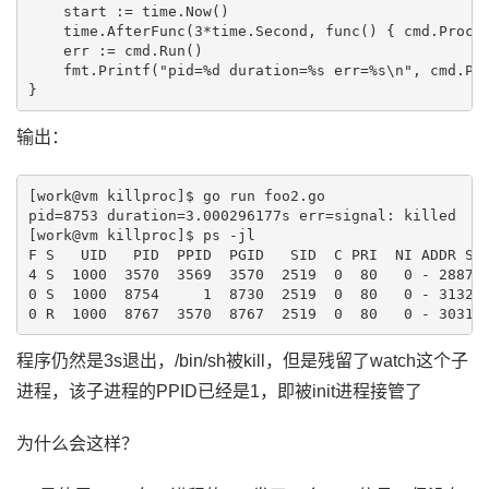
    start := time.Now()

    time.AfterFunc(3*time.Second, func() { cmd.Proces
    err := cmd.Run()

    fmt.Printf("pid=%d duration=%s err=%s\n", cmd.Pro
输出：
[work@vm killproc]$ go run foo2.go

pid=8753 duration=3.000296177s err=signal: killed

[work@vm killproc]$ ps -jl

F S   UID   PID  PPID  PGID   SID  C PRI  NI ADDR SZ 
4 S  1000  3570  3569  3570  2519  0  80   0 - 28870 
0 S  1000  8754     1  8730  2519  0  80   0 - 31323 
程序仍然是3s退出，/bin/sh被kill，但是残留了watch这个子
进程，该子进程的PPID已经是1，即被init进程接管了
为什么会这样？