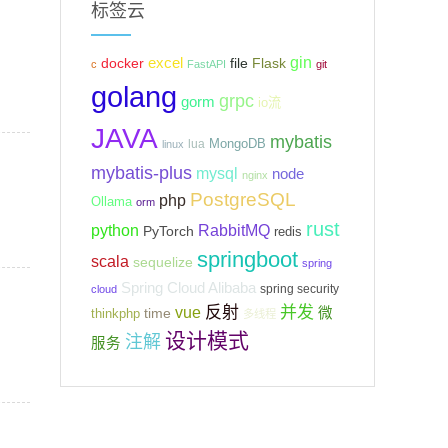
标签云
gin
excel
Flask
docker
file
c
FastAPI
git
golang
grpc
gorm
io流
JAVA
mybatis
MongoDB
lua
linux
mybatis-plus
mysql
node
nginx
PostgreSQL
php
Ollama
orm
rust
python
RabbitMQ
PyTorch
redis
springboot
scala
sequelize
spring
Spring Cloud Alibaba
spring security
cloud
反射
并发
vue
微
time
thinkphp
多线程
设计模式
注解
服务