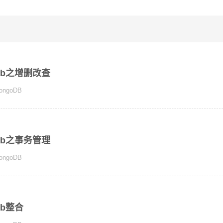
godb之增删改查
ongoDB
godb之事务管理
ongoDB
odb整合