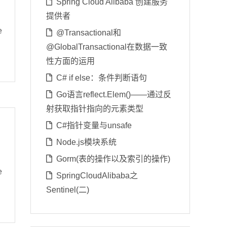
Spring Cloud Alibaba 创建服务
提供者
e
@Transactional和
@GlobalTransactional在数据一致
性方面的运用
C# if else：条件判断语句
Go语言reflect.Elem()——通过反
射获取指针指向的元素类型
C#指针变量与unsafe
Node.js模块系统
Gorm(表的操作以及索引的操作)
e
SpringCloudAlibaba之
Sentinel(二)