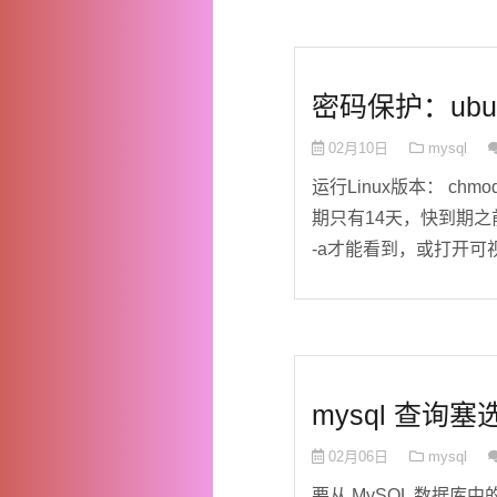
密码保护：ubunt
02月10日
mysql
运行Linux版本： chmod +
期只有14天，快到期之前，
-a才能看到，或打开可视化
mysql 查
02月06日
mysql
要从 MySQL 数据