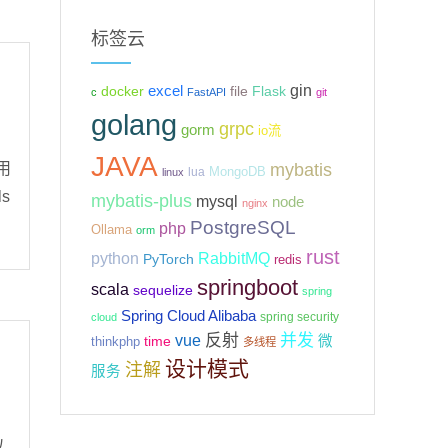
标签云
gin
excel
Flask
docker
file
c
FastAPI
git
golang
grpc
gorm
io流
JAVA
试用
mybatis
MongoDB
lua
linux
s
mybatis-plus
mysql
node
nginx
PostgreSQL
php
Ollama
orm
rust
python
RabbitMQ
PyTorch
redis
springboot
scala
sequelize
spring
Spring Cloud Alibaba
spring security
cloud
反射
并发
vue
微
time
thinkphp
多线程
设计模式
注解
服务
以