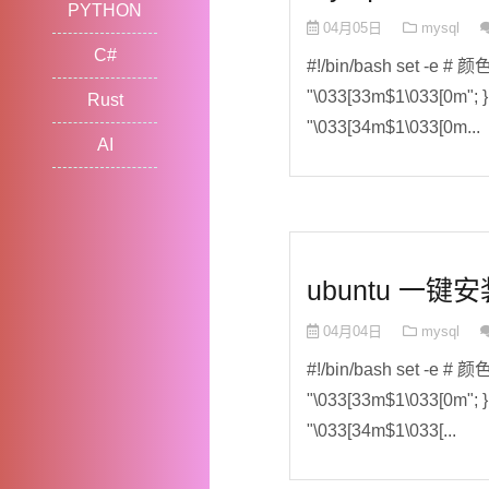
PYTHON
04月05日
mysql
C#
#!/bin/bash set -e # 颜
"\033[33m$1\033[0m"; } 
Rust
"\033[34m$1\033[0m...
AI
ubuntu 一键安
04月04日
mysql
#!/bin/bash set -e # 颜
"\033[33m$1\033[0m"; } 
"\033[34m$1\033[...