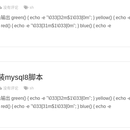
没有评论
sh
色输出 green() { echo -e "\033[32m$1\033[0m"; } yellow() { echo -
red() { echo -e "\033[31m$1\033[0m"; } blue() { echo -e
装mysql8脚本
没有评论
sh
色输出 green() { echo -e "\033[32m$1\033[0m"; } yellow() { echo -
red() { echo -e "\033[31m$1\033[0m"; } blue() { echo -e