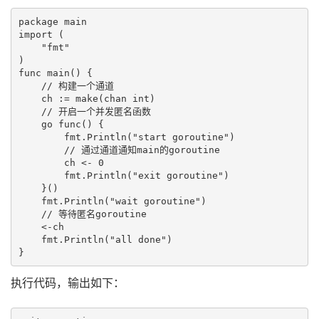
package main

import (

    "fmt"

)

func main() {

    // 构建一个通道

    ch := make(chan int)

    // 开启一个并发匿名函数

    go func() {

        fmt.Println("start goroutine")

        // 通过通道通知main的goroutine

        ch <- 0

        fmt.Println("exit goroutine")

    }()

    fmt.Println("wait goroutine")

    // 等待匿名goroutine

    <-ch

    fmt.Println("all done")

执行代码，输出如下：