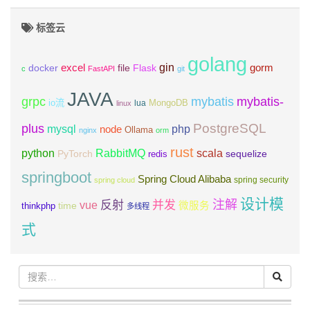
标签云
golang
gin
excel
Flask
gorm
docker
file
c
FastAPI
git
JAVA
grpc
mybatis
mybatis-
io流
MongoDB
lua
linux
PostgreSQL
plus
mysql
php
node
Ollama
nginx
orm
rust
scala
python
RabbitMQ
PyTorch
sequelize
redis
springboot
Spring Cloud Alibaba
spring security
spring cloud
设计模
注解
反射
并发
vue
微服务
time
thinkphp
多线程
式