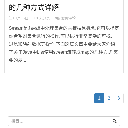
的几种方式详解
01月16日
未分类
没有评论
Stream是Java8中处理集合的关键抽象概念,它可以指定
你希望对集合进行的操作,可以执行非常复杂的查找、
过滤和映射数据等操作,下面这篇文章主要给大家介绍
了关于Java中List使用stream流转成map的几种方式,需
要的朋...
(
1
2
3
c
u
r
r