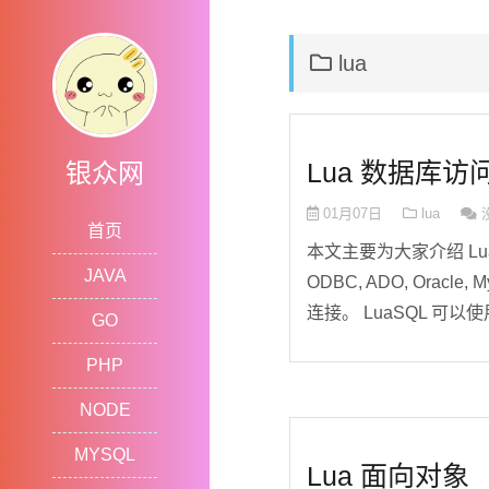
lua
Lua 数据库访
银众网
01月07日
lua
首页
本文主要为大家介绍 L
JAVA
ODBC, ADO, Oracl
连接。 LuaSQL 可以使用 
GO
PHP
NODE
MYSQL
Lua 面向对象