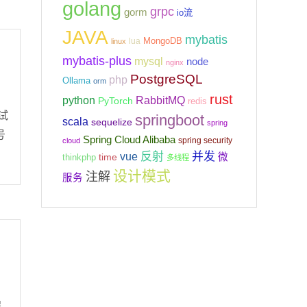
golang
grpc
gorm
io流
JAVA
mybatis
MongoDB
lua
linux
mybatis-plus
mysql
node
nginx
PostgreSQL
php
Ollama
orm
rust
python
RabbitMQ
PyTorch
redis
试
springboot
scala
sequelize
spring
号
Spring Cloud Alibaba
spring security
cloud
反射
并发
vue
微
time
thinkphp
多线程
设计模式
注解
服务
程