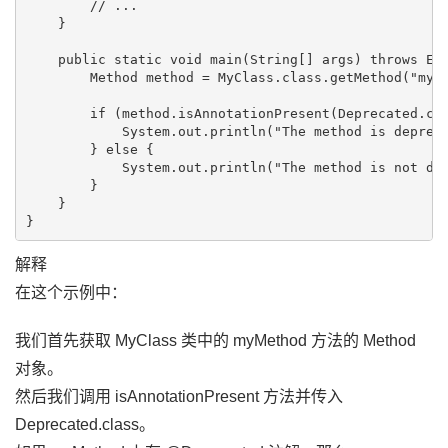
        // ...

    }

    public static void main(String[] args) throws Exc
        Method method = MyClass.class.getMethod("myMe
        if (method.isAnnotationPresent(Deprecated.cla
            System.out.println("The method is depreca
        } else {

            System.out.println("The method is not dep
        }

    }

解释
在这个示例中：
我们首先获取 MyClass 类中的 myMethod 方法的 Method
对象。
然后我们调用 isAnnotationPresent 方法并传入
Deprecated.class。