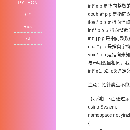
PYTHON
int* p p 是指向整
double* p p 是
C#
float* p p 是指
Rust
int** p p 是指
AI
int*[] p p 是
char* p p 是指向
void* p p 是指
与声明变量相同，我
int* p1, p2, p3;
注意：指针类型不能
【示例】下面通过示例演
using System;
namespace net.yin
{