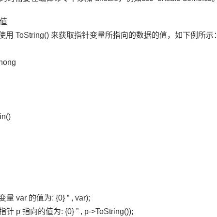
值
使用 ToString() 来获取指针变量所指向的数据的值，如下例所示
zhong
in()
变量 var 的值为: {0} ” , var);
“指针 p 指向的值为: {0} ” , p->ToString());