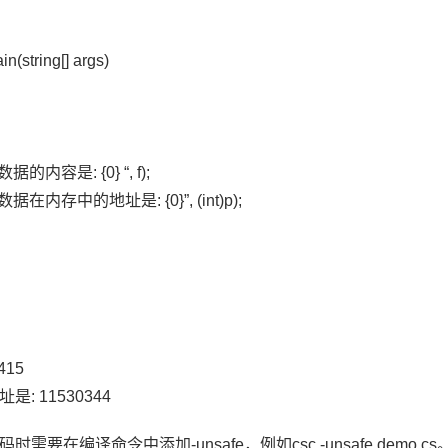
in(string[] args)
“数据的内容是: {0} “, f);
e(“数据在内存中的地址是: {0}”, (int)p);
415
: 11530344
要在编译命令中添加-unsafe，例如csc -unsafe demo.cs