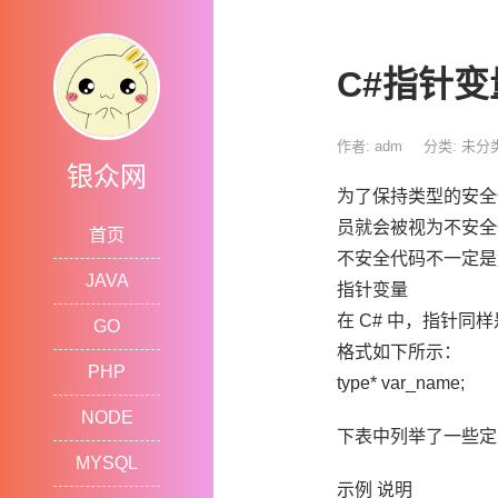
C#指针变量
作者: adm
分类:
未分
银众网
为了保持类型的安全性
员就会被视为不安全
首页
不安全代码不一定是
JAVA
指针变量
在 C# 中，指针
GO
格式如下所示：
PHP
type* var_name;
NODE
下表中列举了一些定
MYSQL
示例 说明