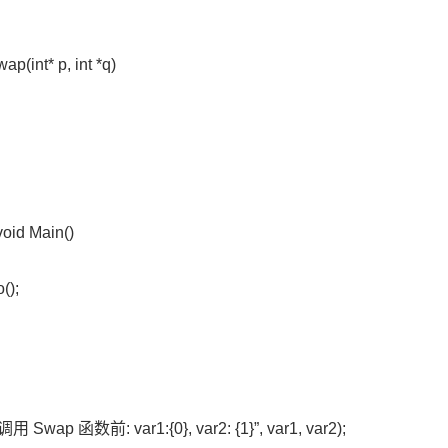
ap(int* p, int *q)
void Main()
();
调用 Swap 函数前: var1:{0}, var2: {1}”, var1, var2);