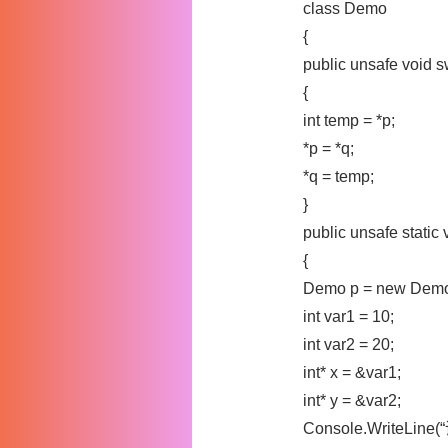
class Demo
{
public unsafe void sw
{
int temp = *p;
*p = *q;
*q = temp;
}
public unsafe static 
{
Demo p = new Demo
int var1 = 10;
int var2 = 20;
int* x = &var1;
int* y = &var2;
Console.WriteLine(“