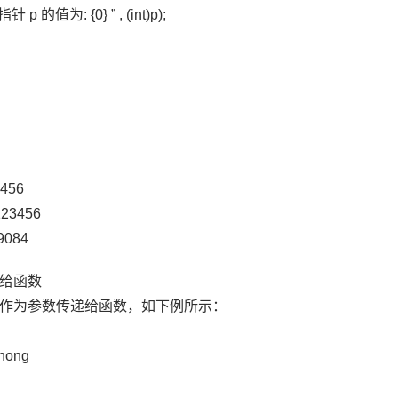
指针 p 的值为: {0} ” , (int)p);
456
23456
9084
给函数
作为参数传递给函数，如下例所示：
zhong