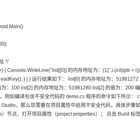
void Main()
00};
 */
3; i++) { Console.WriteLine("list[{0}] 的内存地址为：{1}",i,(int)(ptr + i
nsole.ReadKey(); } } } 运行结果如下： list[0] 的内存地址为：519812
[1] 的值为：100 list[2] 的内存地址为：51981280 list[2]
例如编译包含不安全代码的 demo.cs 程序的命令如下所示： csc /unsafe
al Studio，那么您需要在项目属性中启用不安全代码，具体步骤如下： 
s）节点，打开项目属性（project properties）； 点击 Build 标签页