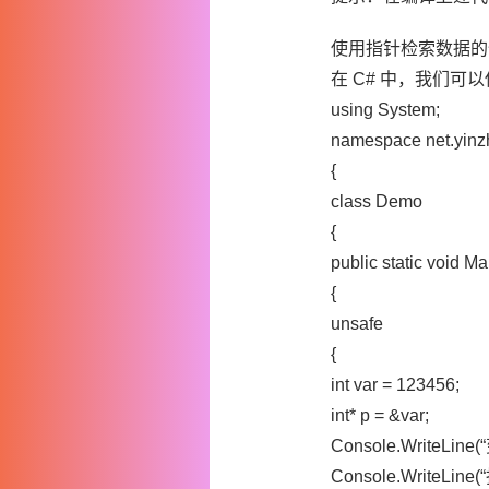
使用指针检索数据的
在 C# 中，我们可以
using System;
namespace net.yin
{
class Demo
{
public static void Ma
{
unsafe
{
int var = 123456;
int* p = &var;
Console.WriteLine(“
Console.WriteLine(