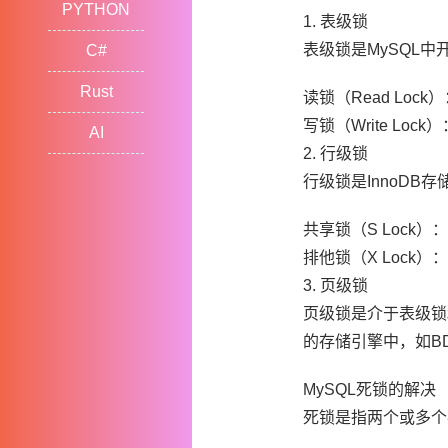
PYTHON
1. 表级锁
表级锁是MySQL
C#
Rust
读锁（Read Lo
写锁（Write L
AI
2. 行级锁
行级锁是InnoD
共享锁（S Loc
排他锁（X Loc
3. 页级锁
页级锁是介于表级锁
的存储引擎中，如B
MySQL死锁的解决
死锁是指两个或多个