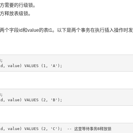
方需要的行级锁。
方释放表级锁。
个字段id和value的表t1。以下是两个事务在执行插入操作时
;

;
