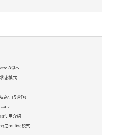
ysql8脚本
之状态模式
以及索引的操作)
conv
redis使用介绍
tmq之routing模式