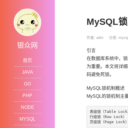
MySQL
作者: adm
分类:
mysq
银众网
引言
在数据库系统中，锁
首页
为重要。本文将详细
JAVA
码避免死锁。
GO
MySQL锁机制概述
PHP
MySQL的锁机制
NODE
表级锁（Table Lock
行级锁（Row Lock）

MYSQL