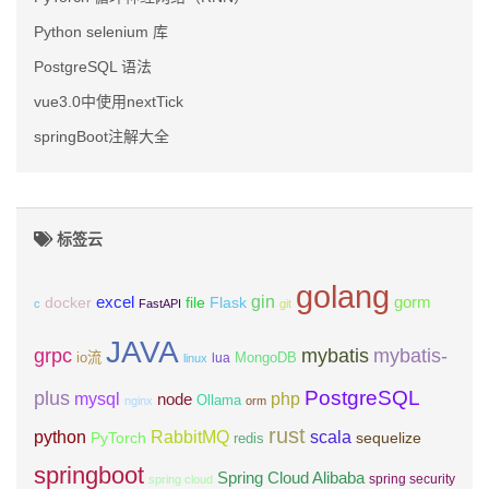
Python selenium 库
PostgreSQL 语法
vue3.0中使用nextTick
springBoot注解大全
标签云
golang
gin
excel
Flask
gorm
docker
file
c
FastAPI
git
JAVA
grpc
mybatis
mybatis-
io流
MongoDB
lua
linux
PostgreSQL
plus
mysql
php
node
Ollama
nginx
orm
rust
scala
python
RabbitMQ
PyTorch
sequelize
redis
springboot
Spring Cloud Alibaba
spring security
spring cloud