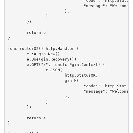
				"code":  http.StatusOK,

				"message": "Welcome server 01",

			},

		)

	})

	return e

}

func router02() http.Handler {

	e := gin.New()

	e.Use(gin.Recovery())

	e.GET("/", func(c *gin.Context) {

		c.JSON(

			http.StatusOK,

			gin.H{

				"code":  http.StatusOK,

				"message": "Welcome server 02",

			},

		)

	})

	return e

}
