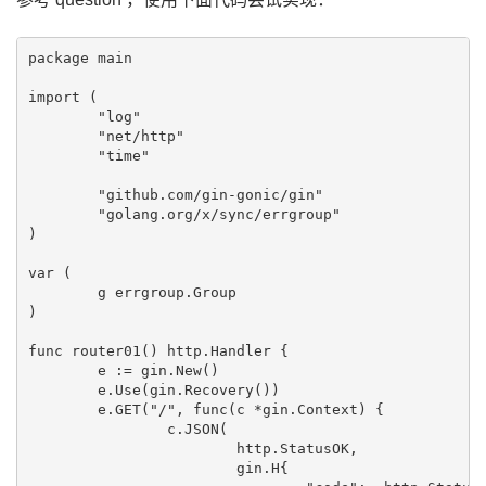
package main

import (

	"log"

	"net/http"

	"time"

	"github.com/gin-gonic/gin"

	"golang.org/x/sync/errgroup"

)

var (

	g errgroup.Group

)

func router01() http.Handler {

	e := gin.New()

	e.Use(gin.Recovery())

	e.GET("/", func(c *gin.Context) {

		c.JSON(

			http.StatusOK,

			gin.H{
