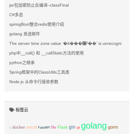
jar包加密防止反编译–classFinal
C#多态
springBoot整合redis使用介绍
golang 发送邮件
The server time zone value ‘�й���׼ʱ��‘ is unrecogni
php中__call() 和 __callStatic方法的使用
python之继承
Spring框架中的ClassUtils工具类
Node.js 从命令行接收参数
标签云
golang
gin
excel
Flask
gorm
docker
file
c
FastAPI
git