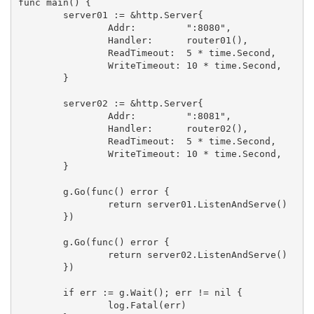
func main() {

	server01 := &http.Server{

		Addr:         ":8080",

		Handler:      router01(),

		ReadTimeout:  5 * time.Second,

		WriteTimeout: 10 * time.Second,

	}

	server02 := &http.Server{

		Addr:         ":8081",

		Handler:      router02(),

		ReadTimeout:  5 * time.Second,

		WriteTimeout: 10 * time.Second,

	}

	g.Go(func() error {

		return server01.ListenAndServe()

	})

	g.Go(func() error {

		return server02.ListenAndServe()

	})

	if err := g.Wait(); err != nil {

		log.Fatal(err)
