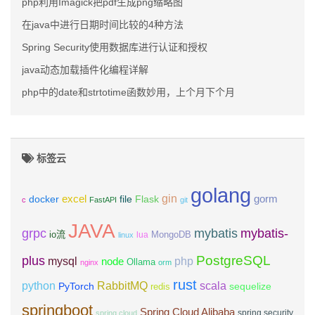
php利用Imagick把pdf生成png缩略图
在java中进行日期时间比较的4种方法
Spring Security使用数据库进行认证和授权
java动态加载插件化编程详解
php中的date和strtotime函数妙用，上个月下个月
标签云
golang
gin
excel
Flask
gorm
docker
file
c
FastAPI
git
JAVA
grpc
mybatis
mybatis-
io流
MongoDB
lua
linux
PostgreSQL
plus
mysql
php
node
Ollama
nginx
orm
rust
scala
python
RabbitMQ
PyTorch
sequelize
redis
springboot
Spring Cloud Alibaba
spring security
spring cloud