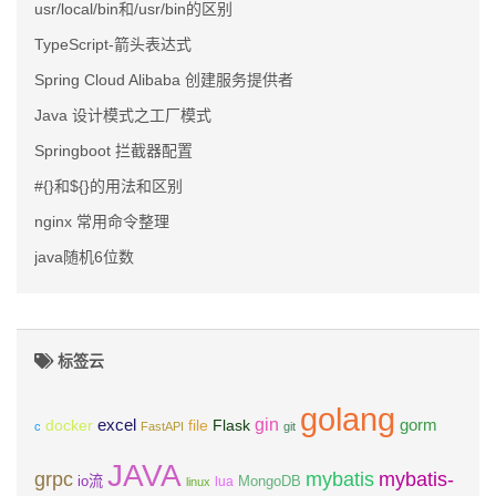
usr/local/bin和/usr/bin的区别
TypeScript-箭头表达式
Spring Cloud Alibaba 创建服务提供者
Java 设计模式之工厂模式
Springboot 拦截器配置
#{}和${}的用法和区别
nginx 常用命令整理
java随机6位数
标签云
golang
gin
excel
Flask
gorm
docker
file
c
FastAPI
git
JAVA
grpc
mybatis
mybatis-
io流
MongoDB
lua
linux