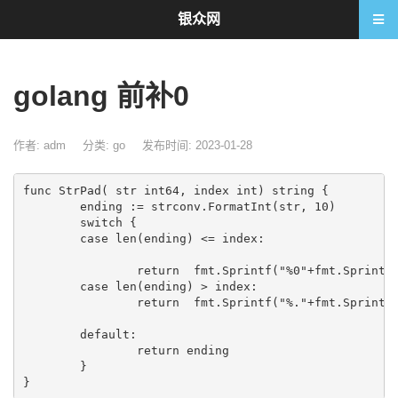
银众网
golang 前补0
作者: adm
分类:
go
发布时间: 2023-01-28
func StrPad( str int64, index int) string {

	ending := strconv.FormatInt(str, 10)

	switch {

	case len(ending) <= index:

		return  fmt.Sprintf("%0"+fmt.Sprintf("%vs", index), ending)

	case len(ending) > index:

		return  fmt.Sprintf("%."+fmt.Sprintf("%vs", index), ending[len(ending)-index:])

	default:

		return ending

	}
