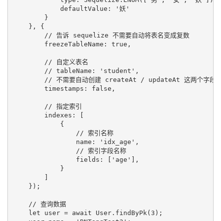
            defaultValue: '妖'

        }

    }, {

        // 告诉 sequelize 不需要自动将表名变成复数

        freezeTableName: true,

        // 自定义表名

        // tableName: 'student',

        // 不需要自动创建 createAt / updateAt 这两个字段

        timestamps: false,

        // 指定索引

        indexes: [

            {

                // 索引名称

                name: 'idx_age',

                // 索引字段名称

                fields: ['age'],

            }

        ]

    });

    // 查询数据

    let user = await User.findByPk(3);
