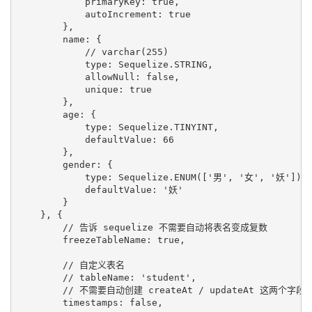
            primaryKey: true,

            autoIncrement: true

        },

        name: {

            // varchar(255)

            type: Sequelize.STRING,

            allowNull: false,

            unique: true

        },

        age: {

            type: Sequelize.TINYINT,

            defaultValue: 66

        },

        gender: {

            type: Sequelize.ENUM(['男', '女', '妖']),

            defaultValue: '妖'

        }

    }, {

        // 告诉 sequelize 不需要自动将表名变成复数

        freezeTableName: true,

        // 自定义表名

        // tableName: 'student',

        // 不需要自动创建 createAt / updateAt 这两个字段

        timestamps: false,
