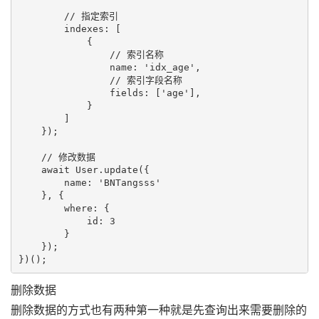
        // 指定索引

        indexes: [

            {

                // 索引名称

                name: 'idx_age',

                // 索引字段名称

                fields: ['age'],

            }

        ]

    });

    // 修改数据

    await User.update({

        name: 'BNTangsss'

    }, {

        where: {

            id: 3

        }

    });

删除数据
删除数据的方式也有两种第一种就是先查询出来需要删除的