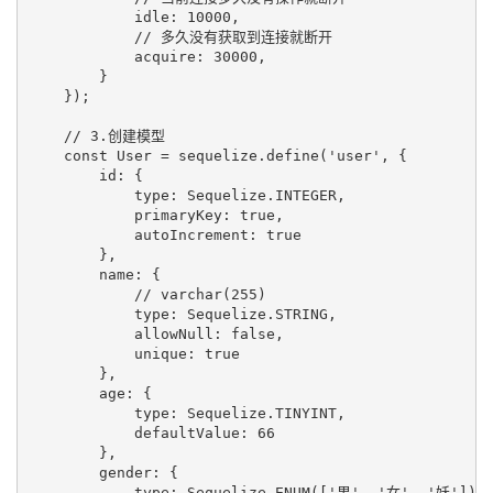
            idle: 10000,

            // 多久没有获取到连接就断开

            acquire: 30000,

        }

    });

    // 3.创建模型

    const User = sequelize.define('user', {

        id: {

            type: Sequelize.INTEGER,

            primaryKey: true,

            autoIncrement: true

        },

        name: {

            // varchar(255)

            type: Sequelize.STRING,

            allowNull: false,

            unique: true

        },

        age: {

            type: Sequelize.TINYINT,

            defaultValue: 66

        },

        gender: {

            type: Sequelize.ENUM(['男', '女', '妖']),
