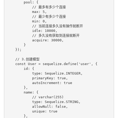
        pool: {

            // 最多有多少个连接

            max: 5,

            // 最少有多少个连接

            min: 0,

            // 当前连接多久没有操作就断开

            idle: 10000,

            // 多久没有获取到连接就断开

            acquire: 30000,

        }

    });

    // 3.创建模型

    const User = sequelize.define('user', {

        id: {

            type: Sequelize.INTEGER,

            primaryKey: true,

            autoIncrement: true

        },

        name: {

            // varchar(255)

            type: Sequelize.STRING,

            allowNull: false,

            unique: true

        },
