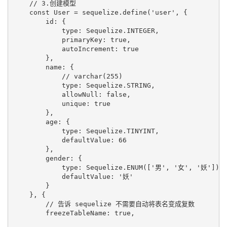
    // 3.创建模型

    const User = sequelize.define('user', {

        id: {

            type: Sequelize.INTEGER,

            primaryKey: true,

            autoIncrement: true

        },

        name: {

            // varchar(255)

            type: Sequelize.STRING,

            allowNull: false,

            unique: true

        },

        age: {

            type: Sequelize.TINYINT,

            defaultValue: 66

        },

        gender: {

            type: Sequelize.ENUM(['男', '女', '妖']),

            defaultValue: '妖'

        }

    }, {

        // 告诉 sequelize 不需要自动将表名变成复数

        freezeTableName: true,
