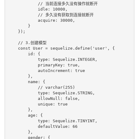
            // 当前连接多久没有操作就断开

            idle: 10000,

            // 多久没有获取到连接就断开

            acquire: 30000,

        }

    });

    // 3.创建模型

    const User = sequelize.define('user', {

        id: {

            type: Sequelize.INTEGER,

            primaryKey: true,

            autoIncrement: true

        },

        name: {

            // varchar(255)

            type: Sequelize.STRING,

            allowNull: false,

            unique: true

        },

        age: {

            type: Sequelize.TINYINT,

            defaultValue: 66

        },

        gender: {
