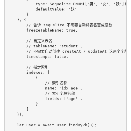
            type: Sequelize.ENUM(['男', '女', '妖']),

            defaultValue: '妖'

        }

    }, {

        // 告诉 sequelize 不需要自动将表名变成复数

        freezeTableName: true,

        // 自定义表名

        // tableName: 'student',

        // 不需要自动创建 createAt / updateAt 这两个字段

        timestamps: false,

        // 指定索引

        indexes: [

            {

                // 索引名称

                name: 'idx_age',

                // 索引字段名称

                fields: ['age'],

            }

        ]

    });

    let user = await User.findByPk(3);
