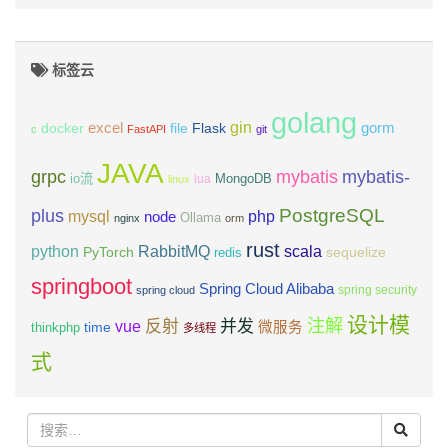
标签云
golang
gin
excel
Flask
gorm
docker
file
c
FastAPI
git
JAVA
grpc
mybatis
mybatis-
io流
MongoDB
lua
linux
PostgreSQL
plus
mysql
php
node
Ollama
nginx
orm
rust
scala
python
RabbitMQ
PyTorch
sequelize
redis
springboot
Spring Cloud Alibaba
spring security
spring cloud
设计模
注解
反射
并发
vue
微服务
time
thinkphp
多线程
式