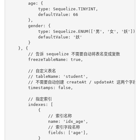
        age: {

            type: Sequelize.TINYINT,

            defaultValue: 66

        },

        gender: {

            type: Sequelize.ENUM(['男', '女', '妖']),

            defaultValue: '妖'

        }

    }, {

        // 告诉 sequelize 不需要自动将表名变成复数

        freezeTableName: true,

        // 自定义表名

        // tableName: 'student',

        // 不需要自动创建 createAt / updateAt 这两个字段

        timestamps: false,

        // 指定索引

        indexes: [

            {

                // 索引名称

                name: 'idx_age',

                // 索引字段名称

                fields: ['age'],

            }
