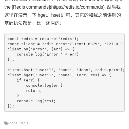
the [Redis commands](https://redis.io/commands). 然后我
这里在演示一下 hget、hset 即可，其它的和我之前讲解的
基础语法都是一比一还原的：
const redis = require('redis');

const client = redis.createClient('6379', '127.0.0.1'
client.on('error', (err) => {

    console.log('Error ' + err);

});

client.hset('user:1', 'name', 'John', redis.print);

client.hget('user:1', 'name', (err, res) => {

    if (err) {

        console.log(err);

        return;

    }

    console.log(res);

node
redis