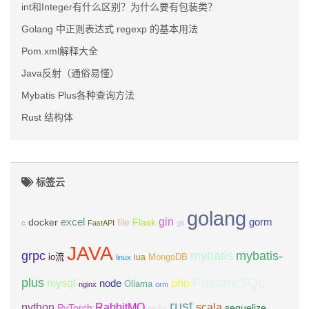
int和Integer有什么区别？为什么要有包装类？
Golang 中正则表达式 regexp 的基本用法
Pom.xml解释大全
Java反射（通俗易懂）
Mybatis Plus各种查询方法
Rust 结构体
标签云
golang
gin
excel
Flask
gorm
docker
file
c
FastAPI
git
JAVA
grpc
mybatis
mybatis-
io流
MongoDB
lua
linux
PostgreSQL
plus
mysql
php
node
Ollama
nginx
orm
rust
scala
python
RabbitMQ
PyTorch
sequelize
redis