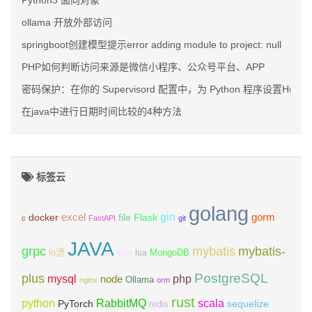
Python3 面向对象
ollama 开放外部访问
springboot创建模型提示error adding module to project: null
PHP如何判断访问来源是微信小程序、公众号平台、APP
密码保护：在你的 Supervisord 配置中，为 Python 程序设置Huggin
在java中进行日期时间比较的4种方法
标签云
golang
gin
excel
Flask
gorm
docker
file
c
FastAPI
git
JAVA
grpc
mybatis
mybatis-
io流
MongoDB
lua
linux
PostgreSQL
plus
mysql
php
node
Ollama
nginx
orm
rust
scala
python
RabbitMQ
PyTorch
sequelize
redis