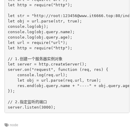
let http = require("http");

let str = "http://root:123456@www.it6666.top:80/index
let obj = url.parse(str, true);

console.log(obj);

console.log(obj.query.name);

console.log(obj.query.age);

let url = require("url");

let http = require("http");

// 1.创建一个服务器实例对象

let server = http.createServer();

server.on("request", function (req, res) {

    console.log(req.url);

    let obj = url.parse(req.url, true);

    res.end(obj.query.name + "----" + obj.query.age);
});

// 2.指定监听的端口

node