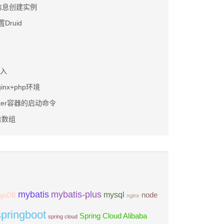
信息创建实例
置Druid
注入
inx+php环境
ker容器的启动命令
维数组
mybatis
mybatis-plus
mysql
node
goDB
nginx
springboot
Spring Cloud Alibaba
spring cloud