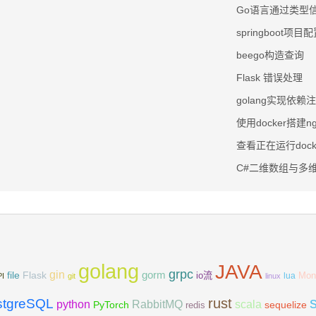
Go语言通过类型
springboot项目配
beego构造查询
Flask 错误处理
golang实现依赖
使用docker搭建ng
查看正在运行doc
C#二维数组与多
golang
JAVA
grpc
gin
Flask
gorm
file
io流
Mon
lua
PI
git
linux
rust
stgreSQL
scala
python
RabbitMQ
PyTorch
sequelize
redis