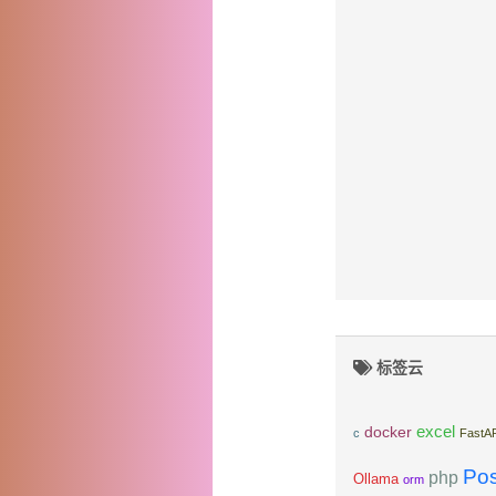
标签云
excel
docker
c
FastA
Po
php
Ollama
orm