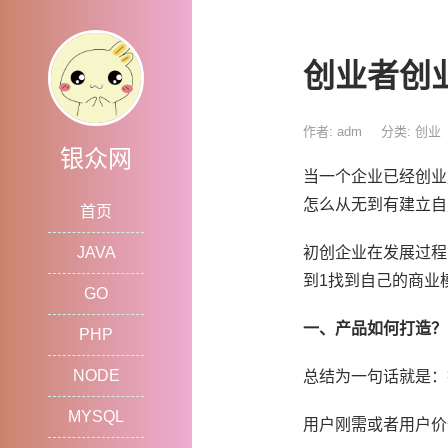
创业者创
作者: adm
分类:
创业
银众网
当一个企业已经创业
怎么从无到有建立自
首页
JAVA
初创企业在发展过程
到1找到自己的商业
GO
一、产品如何打造？
PHP
NODE
总结为一句话就是：
MYSQL
用户刚需或者用户价