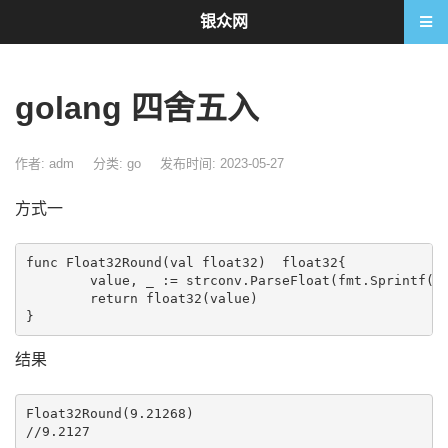
银众网
golang 四舍五入
作者: adm
分类:
go
发布时间: 2023-05-27
方式一
func Float32Round(val float32)  float32{

	value, _ := strconv.ParseFloat(fmt.Sprintf("%.4f", val), 64)

	return float32(value)  

结果
Float32Round(9.21268)
