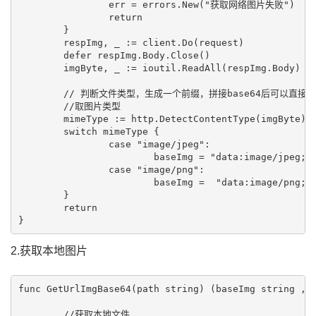
		err = errors.New("获取网络图片失败")

		return

	}

	respImg, _ := client.Do(request)

	defer respImg.Body.Close()

	imgByte, _ := ioutil.ReadAll(respImg.Body)

	// 判断文件类型，生成一个前缀，拼接base64后可以直接粘贴到浏览器打开，不需要可以不用下面代码

	//取图片类型

	mimeType := http.DetectContentType(imgByte)

	switch mimeType {

		case "image/jpeg":

			baseImg = "data:image/jpeg;base64," + base64.StdEncoding.EncodeToString(imgByte)

		case "image/png":

			baseImg =  "data:image/png;base64," + base64.StdEncoding.EncodeToString(imgByte)

	}

	return

2.获取本地图片
func GetUrlImgBase64(path string) (baseImg string ,er
	//获取本地文件
