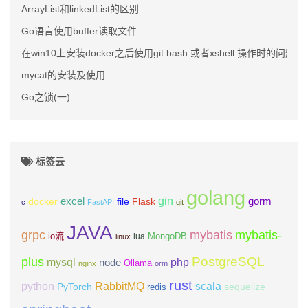
ArrayList和linkedList的区别
Go语言使用buffer读取文件
在win10上安装docker之后使用git bash 或者xshell 操作时的问
mycat的安装及使用
Go之锁(一)
标签云
golang
gin
excel
Flask
gorm
docker
file
c
FastAPI
git
JAVA
grpc
mybatis
mybatis-
io流
MongoDB
lua
linux
PostgreSQL
plus
mysql
php
node
Ollama
nginx
orm
rust
scala
python
RabbitMQ
PyTorch
sequelize
redis