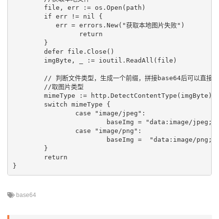
	file, err := os.Open(path)

	if err != nil {

	   err = errors.New("获取本地图片失败")

		 return

	}

	defer file.Close()

	imgByte, _ := ioutil.ReadAll(file)

	// 判断文件类型，生成一个前缀，拼接base64后可以直接粘贴到浏览器打开，不需要可以不用下面代码

	//取图片类型

	mimeType := http.DetectContentType(imgByte)

	switch mimeType {

		case "image/jpeg":

			baseImg = "data:image/jpeg;base64," + base64.StdEncoding.EncodeToString(imgByte)

		case "image/png":

			baseImg =  "data:image/png;base64," + base64.StdEncoding.EncodeToString(imgByte)

	}

	return

base64