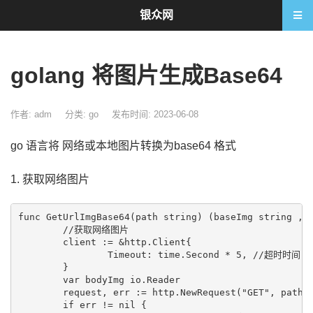
银众网
golang 将图片生成Base64
作者: adm
分类:
go
发布时间: 2023-06-08
go 语言将 网络或本地图片转换为base64 格式
1. 获取网络图片
func GetUrlImgBase64(path string) (baseImg string ,er
	//获取网络图片

	client := &http.Client{

		Timeout: time.Second * 5, //超时时间

	}

	var bodyImg io.Reader

	request, err := http.NewRequest("GET", path, bodyImg)

	if err != nil {
