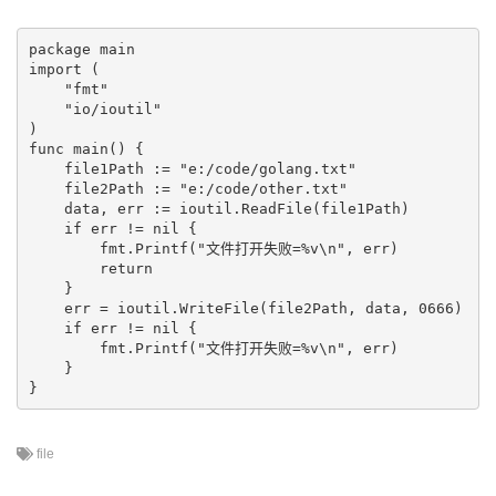
package main

import (

    "fmt"

    "io/ioutil"

)

func main() {

    file1Path := "e:/code/golang.txt"

    file2Path := "e:/code/other.txt"

    data, err := ioutil.ReadFile(file1Path)

    if err != nil {

        fmt.Printf("文件打开失败=%v\n", err)

        return

    }

    err = ioutil.WriteFile(file2Path, data, 0666)

    if err != nil {

        fmt.Printf("文件打开失败=%v\n", err)

    }

file