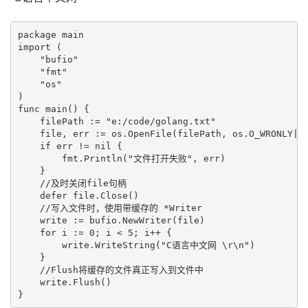
package main

import (

    "bufio"

    "fmt"

    "os"

)

func main() {

    filePath := "e:/code/golang.txt"

    file, err := os.OpenFile(filePath, os.O_WRONLY|os
    if err != nil {

        fmt.Println("文件打开失败", err)

    }

    //及时关闭file句柄

    defer file.Close()

    //写入文件时，使用带缓存的 *Writer

    write := bufio.NewWriter(file)

    for i := 0; i < 5; i++ {

        write.WriteString("C语言中文网 \r\n")

    }

    //Flush将缓存的文件真正写入到文件中

    write.Flush()
