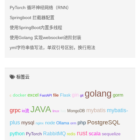
PyTorch 循环神经网络（RNN）
Springboot 拦截器配置
使用SpringBoot内置多线程
使用Golang 实现websocket进阶封装
yml字符串值写法，单双引号区别，换行用法
标签云
golang
gin
excel
Flask
gorm
docker
file
c
FastAPI
git
JAVA
grpc
mybatis
mybatis-
io流
MongoDB
lua
linux
PostgreSQL
plus
mysql
php
node
Ollama
nginx
orm
rust
scala
python
RabbitMQ
PyTorch
sequelize
redis