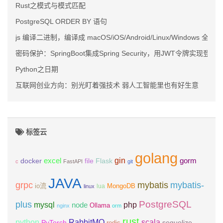
Rust之模式与模式匹配
PostgreSQL ORDER BY 语句
js 编译二进制，编译成 macOS/iOS/Android/Linux/Windows 
密码保护：SpringBoot集成Spring Security，用JWT令牌实现登
Python之日期
互联网创业方向：别光盯着强技术 弱人工智能里也有好生意
标签云
golang
gin
excel
Flask
gorm
docker
file
c
FastAPI
git
JAVA
grpc
mybatis
mybatis-
io流
MongoDB
lua
linux
PostgreSQL
plus
mysql
php
node
Ollama
nginx
orm
rust
scala
python
RabbitMQ
PyTorch
sequelize