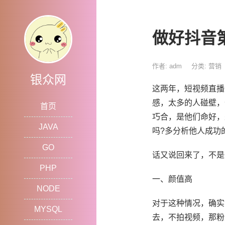
做好抖音
作者: adm
分类:
营销
银众网
这两年，短视频直播
感，太多的人碰壁，
首页
巧合，是他们命好，
JAVA
吗?多分析他人成功
GO
话又说回来了，不是
PHP
一、颜值高
NODE
对于这种情况，确实
MYSQL
去，不拍视频，那粉