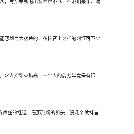
次，劳斯莱斯的出镜率也不低，不晒晒豪车、满
能感到巨大落差的，在抖音上这样的网红可不少
，众人拾柴火焰高，一个人的能力毕竟是有限
官方疯狂的推送，看那涨粉的势头，没几个做抖音