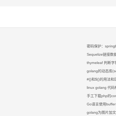
密码保护：sprin
Sequelize链接
thymeleaf 判断字
golang的动态库(
#{}和${}的用法
linux golan
手工下载php的c
Go语言使用buff
golang为图片加