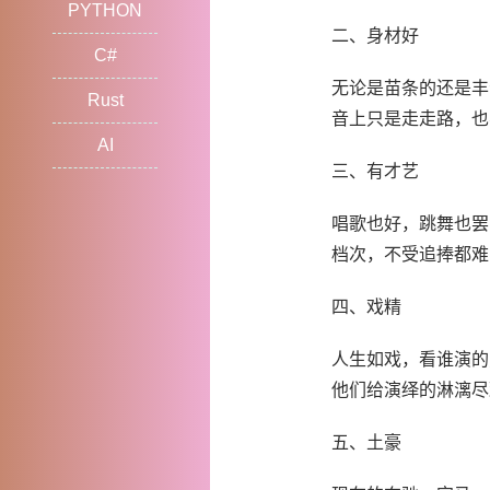
PYTHON
二、身材好
C#
无论是苗条的还是丰
Rust
音上只是走走路，也
AI
三、有才艺
唱歌也好，跳舞也罢
档次，不受追捧都难
四、戏精
人生如戏，看谁演的
他们给演绎的淋漓尽
五、土豪