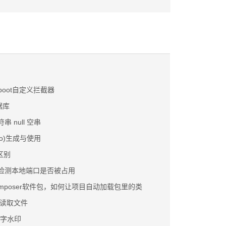
gboot自定义拦截器
数据库
符串 null 空串
so)生成与使用
和区别
g 代码检测本地端口是否被占用
omposer软件包，如何让项目自动加载包里的类
er读取文件
文字水印