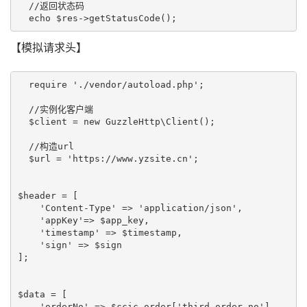
  //返回状态码

【模拟请求头】
  require './vendor/autoload.php';

  //实例化客户端

  $client = new GuzzleHttp\Client(); 

  //构造url

  $url = 'https://www.yzsite.cn';

$header = [

    'Content-Type' => 'application/json',

    'appKey'=> $app_key,

    'timestamp' => $timestamp,

    'sign' => $sign

];

$data = [

    'orderNo' => $ccic_order['third_order_no'],
