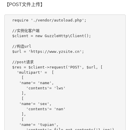
【POST文件上传】
  require './vendor/autoload.php';

  //实例化客户端

  $client = new GuzzleHttp\Client(); 

  //构造url

  $url = 'https://www.yzsite.cn';

  //post请求

  $res = $client->request('POST', $url, [

    'multipart' =  [

      [

     'name'= 'name',

        'contents'= 'lws'

      ],

      [

     'name'= 'sex',

        'contents'= 'nan'

      ],

      [

     'name'= 'tupian',

        'contents'= file_get_contents('1.jpg'),
