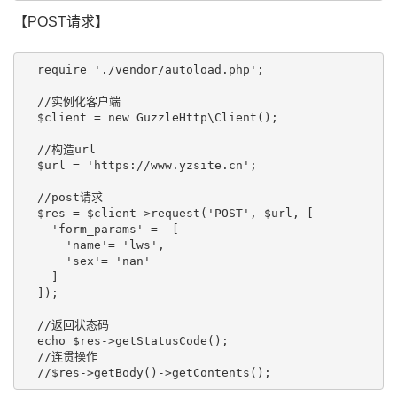
【POST请求】
  require './vendor/autoload.php';

  //实例化客户端

  $client = new GuzzleHttp\Client(); 

  //构造url

  $url = 'https://www.yzsite.cn';

  //post请求

  $res = $client->request('POST', $url, [

    'form_params' =  [

      'name'= 'lws',

      'sex'= 'nan'

    ]

  ]);

  //返回状态码

  echo $res->getStatusCode();

  //连贯操作
