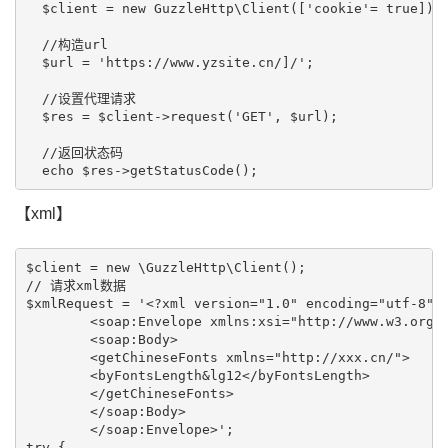
  $client = new GuzzleHttp\Client(['cookie'= true]); 
  //构造url

  $url = 'https://www.yzsite.cn/]/';

  //设置代理请求

  $res = $client->request('GET', $url);

  //返回状态码

【xml】
$client = new \GuzzleHttp\Client();

// 请求xml数据

$xmlRequest = '<?xml version="1.0" encoding="utf-8"?>
	<soap:Envelope xmlns:xsi="http://www.w3.org/2001/XMLSchema-instance" xmlns:xsd="http://www.w3.org/2001/XMLSchema" xmlns:soap="http://schemas.xmlsoap.org/soap/envelope/">

	<soap:Body>

	<getChineseFonts xmlns="http://xxx.cn/">

	<byFontsLength&lg12</byFontsLength>

	</getChineseFonts>

	</soap:Body>

	</soap:Envelope>';

try {
