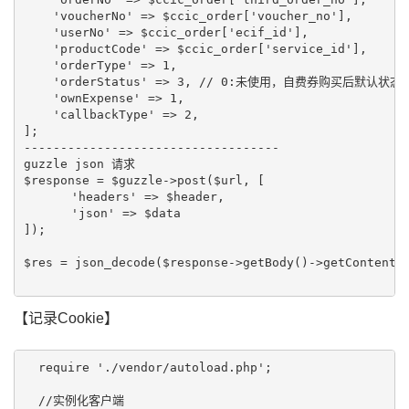
    'voucherNo' => $ccic_order['voucher_no'],

    'userNo' => $ccic_order['ecif_id'],

    'productCode' => $ccic_order['service_id'],

    'orderType' => 1,

    'orderStatus' => 3, // 0:未使用，自费券购买后默认状态
    'ownExpense' => 1,

    'callbackType' => 2,

];

-----------------------------------

guzzle json 请求

$response = $guzzle->post($url, [

　　　　'headers' => $header,

　　　　'json' => $data

]);

$res = json_decode($response->getBody()->getContents(
【记录Cookie】
  require './vendor/autoload.php';

  //实例化客户端
