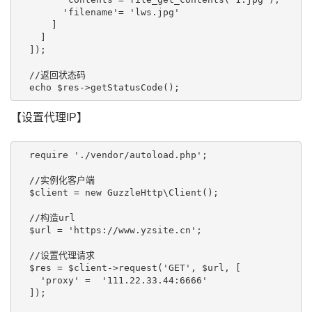
        'filename'= 'lws.jpg'

      ]

    ]

  ]);

  //返回状态码

【设置代理IP】
  require './vendor/autoload.php';

  //实例化客户端

  $client = new GuzzleHttp\Client(); 

  //构造url

  $url = 'https://www.yzsite.cn';

  //设置代理请求

  $res = $client->request('GET', $url, [

    'proxy' =  '111.22.33.44:6666'

  ]);
