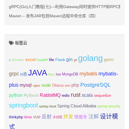
gRPC(Go)入门教程(七)—利用Gateway同时提供HTTP和RPC服务
Maven – 发布JAR包到Maven远程中央仓库（四）
标签云
golang
gin
excel
Flask
gorm
docker
file
c
FastAPI
git
JAVA
grpc
mybatis
mybatis-
io流
MongoDB
lua
linux
PostgreSQL
plus
mysql
php
node
Ollama
nginx
orm
rust
scala
python
RabbitMQ
PyTorch
sequelize
redis
springboot
Spring Cloud Alibaba
spring security
spring cloud
设计模
注解
反射
并发
vue
微服务
time
thinkphp
多线程
式