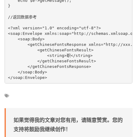
    echo $e->getMessage();

}

//返回数据参考

<?xml version="1.0" encoding="utf-8"?>

<soap:Envelope xmlns:soap="http://schemas.xmlsoap.org
    <soap:Body>

        <getChineseFontsResponse xmlns="http://xxx.cn
            <getChineseFontsResult>

                <string>职</string>

            </getChineseFontsResult>

        </getChineseFontsResponse>

    </soap:Body>

如果觉得我的文章对您有用，请随意赞赏。您的
支持将鼓励我继续创作！