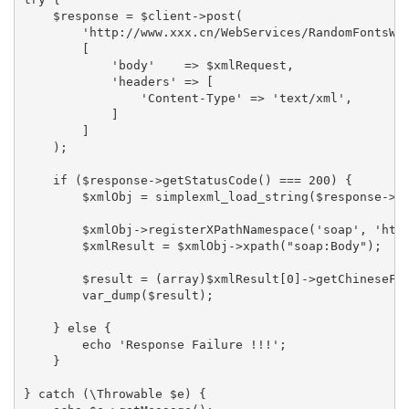
    $response = $client->post(

        'http://www.xxx.cn/WebServices/RandomFontsWeb
        [

            'body'    => $xmlRequest,

            'headers' => [

                'Content-Type' => 'text/xml',

            ]

        ]

    );

    if ($response->getStatusCode() === 200) {

        $xmlObj = simplexml_load_string($response->ge
        $xmlObj->registerXPathNamespace('soap', 'http
        $xmlResult = $xmlObj->xpath("soap:Body");

        $result = (array)$xmlResult[0]->getChineseFon
        var_dump($result);

    } else {

        echo 'Response Failure !!!';

    }

} catch (\Throwable $e) {
