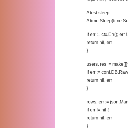
// test sleep
// time.Sleep(time.S
if err := ctx.Err(); err !
return nil, err
}
users, res := make([
if err := conf.DB.Raw
return nil, err
}
rows, err := json.Ma
if err != nil {
return nil, err
}