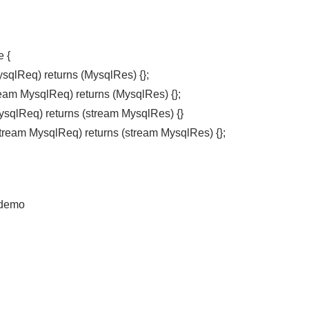
e {
sqlReq) returns (MysqlRes) {};
ream MysqlReq) returns (MysqlRes) {};
sqlReq) returns (stream MysqlRes) {}
ream MysqlReq) returns (stream MysqlRes) {};
_demo