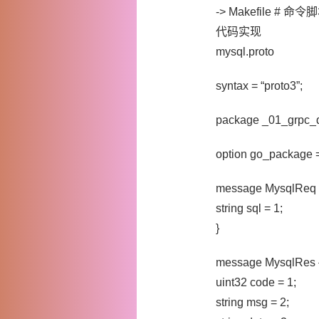
-> Makefile # 命令
代码实现
mysql.proto
syntax = “proto3”;
package _01_grpc_
option go_package = 
message MysqlReq 
string sql = 1;
}
message MysqlRes 
uint32 code = 1;
string msg = 2;