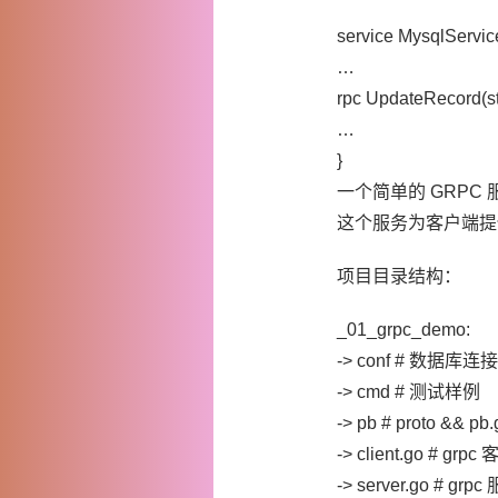
service MysqlServic
…
rpc UpdateRecord(st
…
}
一个简单的 GRPC
这个服务为客户端提供 
项目目录结构：
_01_grpc_demo:
-> conf # 数据库
-> cmd # 测试样例
-> pb # proto && p
-> client.go # gr
-> server.go # g