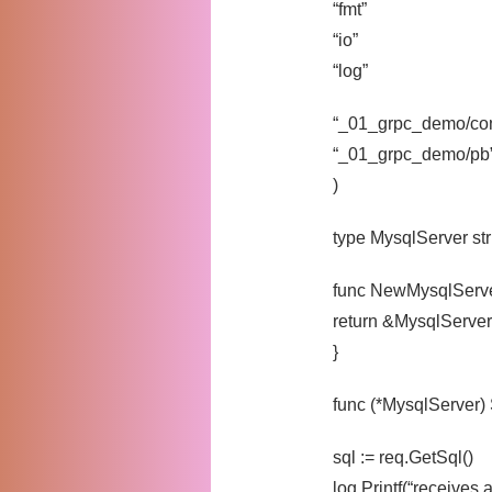
“fmt”
“io”
“log”
“_01_grpc_demo/con
“_01_grpc_demo/pb
)
type MysqlServer stru
func NewMysqlServer
return &MysqlServer
}
func (*MysqlServer) 
sql := req.GetSql()
log.Printf(“receives 