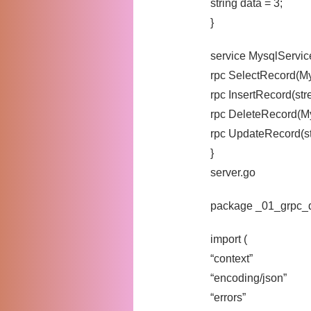
string data = 3;
}
service MysqlServic
rpc SelectRecord(My
rpc InsertRecord(st
rpc DeleteRecord(My
rpc UpdateRecord(st
}
server.go
package _01_grpc
import (
“context”
“encoding/json”
“errors”