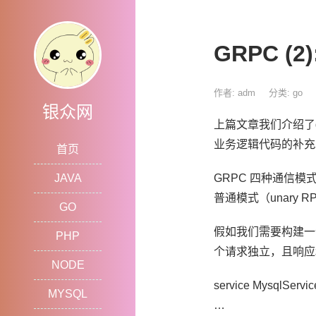
GRPC (
作者: adm
分类:
go
银众网
上篇文章我们介绍了g
业务逻辑代码的补充
首页
JAVA
GRPC 四种通信模式
普通模式（unary R
GO
假如我们需要构建一
PHP
个请求独立，且响应
NODE
service MysqlServic
MYSQL
…