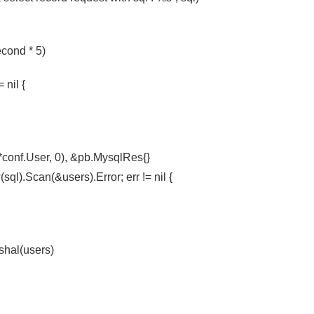
econd * 5)
= nil {
]*conf.User, 0), &pb.MysqlRes{}
(sql).Scan(&users).Error; err != nil {
rshal(users)