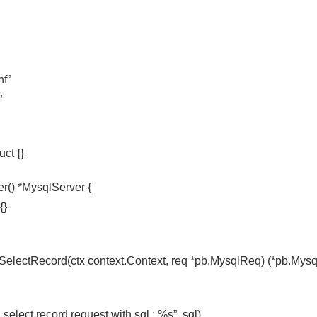
f”
”
ct {}
() *MysqlServer {
{}
SelectRecord(ctx context.Context, req *pb.MysqlReq) (*pb.Mysql
a select record request with sql : %s”, sql)