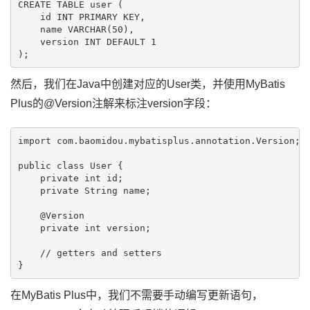
CREATE TABLE user (

    id INT PRIMARY KEY,

    name VARCHAR(50),

    version INT DEFAULT 1

然后，我们在Java中创建对应的User类，并使用MyBatis
Plus的@Version注解来标注version字段：
import com.baomidou.mybatisplus.annotation.Version;

public class User {

    private int id;

    private String name;

    @Version

    private int version;

    // getters and setters

在MyBatis Plus中，我们不需要手动编写更新语句，