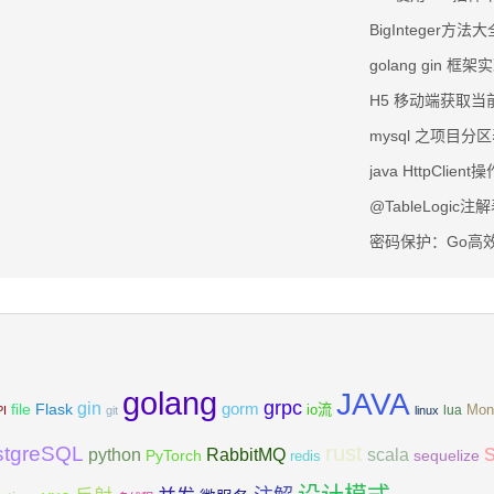
BigInteger方法大
golang gin 框架实
H5 移动端获取当
mysql 之项目分
java HttpClie
@TableLogic
密码保护：Go高
golang
JAVA
grpc
gin
Flask
gorm
file
io流
Mon
lua
PI
git
linux
rust
stgreSQL
scala
python
RabbitMQ
PyTorch
sequelize
redis