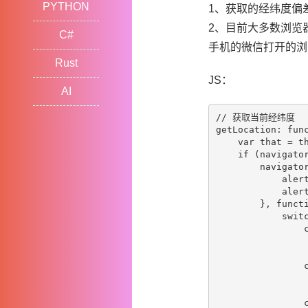
PYTHON
1、获取的经纬度偏
2、目前大多数浏览
C#
手机的微信打开的浏
Rust
JS：
AI
// 获取当前经纬度

getLocation: func
    var that = th
    if (navigator
        navigator
            aler
            aler
        }, functi
            switc
                c
              
                 
                c
              
                 
                c