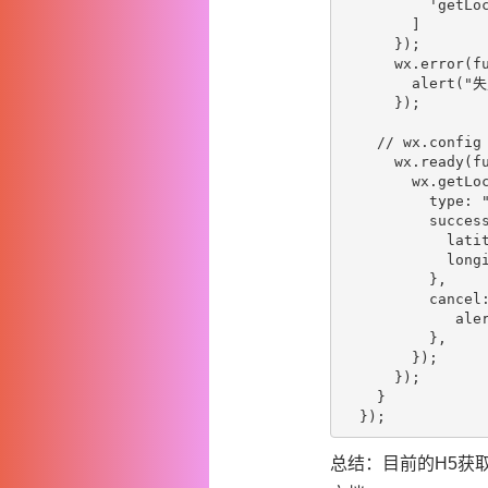
          'getLoc
        ]

      });

      wx.error(fu
        alert("失
      });

    // wx.con
      wx.ready(fu
        wx.getLoc
          type: "
          success
            latit
            longi
          },

          cancel:
             a
          },

        });

      });

    }

总结：目前的H5获