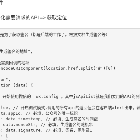
件
始化需要请求的API => 获取定位
求，是为了获取签名（都是后端的工作了。根据文档生成签名等）



的生成签名的地址",

像是需要回调的地址

ncodeURIComponent(location.href.split('#')[0])

on",

tion (data) {

后，开始使用微信的  wx.config 。其中jsApiList就是我们要用的API


g: false, // 开启调试模式,调用的所有api的返回值会在客户端alert
 data.appId, // 必填，公众号的唯一标识

mp: data.timestamp, // 必填，生成签名的时间戳

tr: data.nonceStr, // 必填，生成签名的随机串

re: data.signature, // 必填，签名，见附录1

: [
