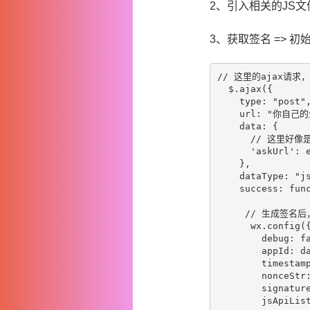
2、引入相关的JS文
3、获取签名 => 初
// 这里的ajax请
  $.ajax({

    type: "post",
    url: "你自己
    data: {

      // 这里好
      'askUrl': e
    },

    dataType: "js
    success: func
     // 生成签名
      wx.config({
        debu
        appId:
        timesta
        nonceS
        signatu
        jsApiList