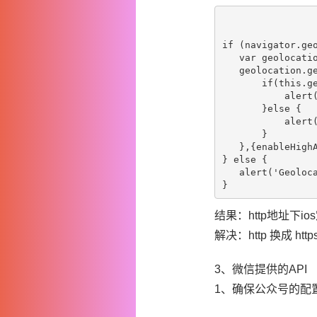
if (navigator.geo
   var geolocatio
   geolocation.ge
       if(this.ge
           alert
       }else {

           alert(
       }       

   },{enableHighA
} else {

   alert('Geoloca
结果：http地址下i
解决：http 换成 http
3、微信提供的API
1、确保公众号的配置