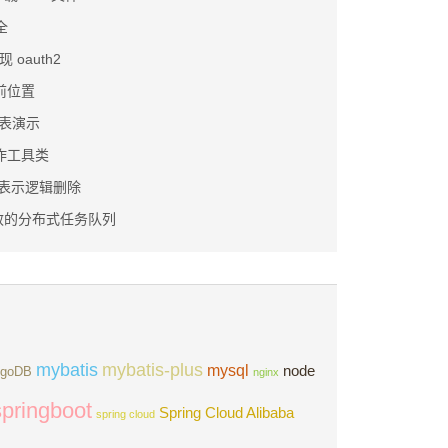
全
现 oauth2
前位置
区表演示
nt操作工具类
注解表示逻辑删除
效的分布式任务队列
mybatis
mybatis-plus
mysql
node
goDB
nginx
springboot
Spring Cloud Alibaba
spring cloud