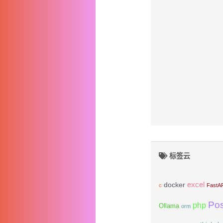
标签云
excel
docker
c
FastA
Po
php
Ollama
orm