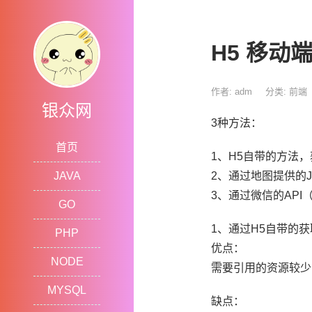
H5 移动
作者: adm
分类:
前端
银众网
3种方法：
首页
1、H5自带的方法
JAVA
2、通过地图提供的
3、通过微信的API
GO
1、通过H5自带的
PHP
优点：
NODE
需要引用的资源较少
MYSQL
缺点：