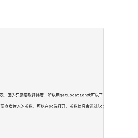
的列表，因为只需要取经纬度，所以用getLocation就可以了

出来，若要查看传入的参数，可以在pc端打开，参数信息会通过log打出，仅在pc端时