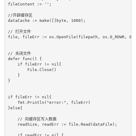
fileContent := '';

//开辟缓存区

dataCache := make([]byte, 1000);

// 打开文件

file, fileErr := os.OpenFile(filepath, os.O_RDWR, 077
// 关闭文件

defer func() {

    if fileErr != nil{

        File.Close()

    }

}

if fileErr != nil{

    fmt.Println("error:", fileErr)

}else{

    // 向缓存区写入数据

    readSize, readErr := file.Read(dataFile);

    if readErr != nil {
