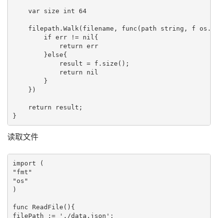
    var size int 64

    filepath.Walk(filename, func(path string, f os.Fi
        if err != nil{

            return err

        }else{

            result = f.size();

            return nil

        }

    })

    return result;

读取文件
import (

"fmt"

"os"

)

func ReadFile(){

filePath := './data.json';
