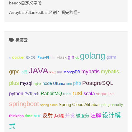
beego自定义字段
ArrayList和LinkedList区别？看完秒懂~
标签云
golang
gin
excel
Flask
gorm
docker
file
c
FastAPI
git
JAVA
grpc
mybatis
mybatis-
io流
MongoDB
lua
linux
PostgreSQL
plus
mysql
php
node
Ollama
nginx
orm
rust
scala
python
RabbitMQ
PyTorch
sequelize
redis
springboot
Spring Cloud Alibaba
spring security
spring cloud
设计模
注解
反射
并发
vue
微服务
time
thinkphp
多线程
式