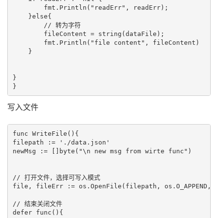
        fmt.Println("readErr", readErr);

    }else{

        // 转为字符

        fileContent = string(dataFile);

        fmt.Println("file content", fileContent)

    }

}

写入文件
func WriteFile(){

filepath := './data.json'

newMsg := []byte("\n new msg from wirte func")

// 打开文件，选择可写入模式

file, fileErr := os.OpenFile(filepath, os.O_APPEND, 0
// 结束关闭文件

defer func(){
