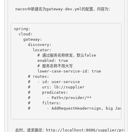
  nacos中新建名为gateway-dev.yml的配置，内容为：
spring:

  cloud:

    gateway:

      discovery:

        locator:

          # 通过服务名称转发，默认false

          enabled: true

          # 服务名称不用大写

          lower-case-service-id: true

      # routes:

      #   - id: user-service

      #     uri: lb://supplier

      #     predicates:

      #       - Path=/provider/**

      #     filters:

      #       - AddRequestHeader=sign, big JavaCode
  此时，请求路径：http://localhost:8086/supplier/provid