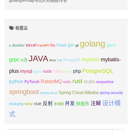
golang中map与切片的函数传参
标签云
golang
gin
excel
Flask
gorm
docker
file
c
FastAPI
git
JAVA
grpc
mybatis
mybatis-
io流
MongoDB
lua
linux
PostgreSQL
plus
mysql
php
node
Ollama
nginx
orm
rust
scala
python
RabbitMQ
PyTorch
sequelize
redis
springboot
Spring Cloud Alibaba
spring security
spring cloud
设计模
注解
反射
并发
vue
微服务
time
thinkphp
多线程
式