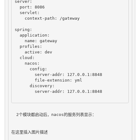
server:

  port: 8086

  servlet:

    context-path: /gateway

spring:

  application:

    name: gateway

  profiles:

    active: dev

  cloud:

    nacos:

      config:

        server-addr: 127.0.0.1:8848

        file-extension: yml

      discovery:

        server-addr: 127.0.0.1:8848

  2个模块都启动后，nacos的服务列表显示：
在这里插入图片描述