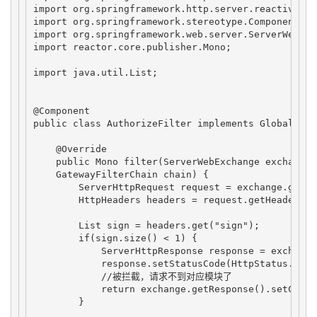
import org.springframework.http.server.reactive.Se
import org.springframework.stereotype.Component;

import org.springframework.web.server.ServerWebExch
import reactor.core.publisher.Mono;

import java.util.List;

@Component

public class AuthorizeFilter implements GlobalFilte
    @Override

    public Mono
 filter(ServerWebExchange exchange, 
    GatewayFilterChain chain) {

        ServerHttpRequest request = exchange.getReq
        HttpHeaders headers = request.getHeaders();
        List
 sign = headers.get("sign");

        if(sign.size() < 1) {

            ServerHttpResponse response = exchange
            response.setStatusCode(HttpStatus.BAD_R
            //被拦截，请求不到对应模块了

            return exchange.getResponse().setComple
        }
