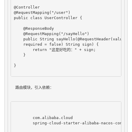
@Controller

@RequestMapping("/user")

public class UserController {

    @ResponseBody

    @RequestMapping("/sayHello")

    public String sayHello(@RequestHeader(value = "
    required = false) String sign) {

        return "这是好吃的：" + sign;

    }

}

  路由模块，引入依赖：
com.alibaba.cloud
spring-cloud-starter-alibaba-nacos-config
