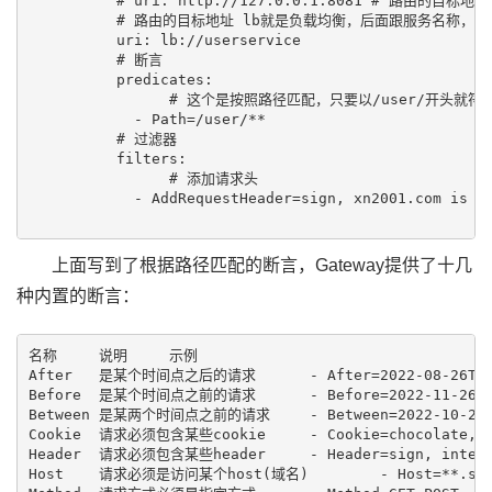
          # uri: http://127.0.0.1:8081 # 路由的目标地
          # 路由的目标地址 lb就是负载均衡，后面跟服务名称，要和
          uri: lb://userservice

          # 断言

          predicates:

          	# 这个是按照路径匹配，只要以/user/开头就符合要求

            - Path=/user/**

          # 过滤器

          filters:

          	# 添加请求头

            - AddRequestHeader=sign, xn2001.com is et
上面写到了根据路径匹配的断言，Gateway提供了十几
种内置的断言：
名称	说明	示例

After	是某个时间点之后的请求	- After=2022-08-26T18:34:10.475+08:00[Asia/Shanghai]

Before	是某个时间点之前的请求	- Before=2022-11-26T18:34:10.475+08:00[Asia/Shanghai]

Between	是某两个时间点之前的请求	- Between=2022-10-26T18:35:15.093+08:00[Asia/Shanghai], 2022-11-26T18:35:15.093+08:00[Asia/Shanghai]

Cookie	请求必须包含某些cookie	- Cookie=chocolate, ch.p

Header	请求必须包含某些header	- Header=sign, internal

Host	请求必须是访问某个host(域名)	- Host=**.somehost.org, **.anotherhost.org
