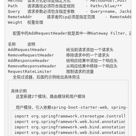
Method	请求方式必须是指定方式	- Method=GET,POST

Path	请求路径必须符合指定规则	- Path=/blue/**

Query	请求参数必须包含指定参数	- Query=name, Jack或- Query=name

RemoteAddr	请求者的ip必须是指定范围	- RemoteAddr=192.168.1.1/24

Weight	权重处理	

  配置中的AddRequestHeader就是其中一种Gateway Filter，
名称	说明

AddRequestHeader	给当前请求添加一个请求头

RemoveRequestHeader	移除请求中的一个请求头

AddResponseHeader	给响应结果中添加一个响应头

RemoveResponseHeader	从响应结果中移除一个响应头

RequestRateLimiter	限制请求的流量

具体示例

  这里新建2个模块，路由模块和用户模块

import org.springframework.stereotype.Controller;

import org.springframework.web.bind.annotation.Requ
import org.springframework.web.bind.annotation.Req
import org.springframework.web.bind.annotation.Resp