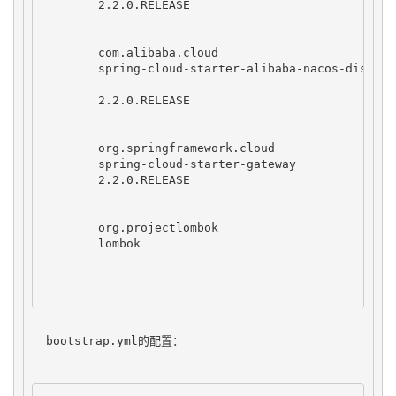
2.2.0.RELEASE
com.alibaba.cloud
spring-cloud-starter-alibaba-nacos-discover
2.2.0.RELEASE
org.springframework.cloud
spring-cloud-starter-gateway
2.2.0.RELEASE
org.projectlombok
lombok
  bootstrap.yml的配置：