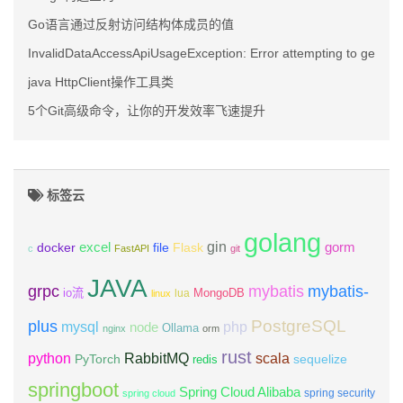
Go语言通过反射访问结构体成员的值
InvalidDataAccessApiUsageException: Error attempting to get co
java HttpClient操作工具类
5个Git高级命令，让你的开发效率飞速提升
标签云
golang
gin
excel
Flask
gorm
docker
file
c
FastAPI
git
JAVA
grpc
mybatis
mybatis-
io流
MongoDB
lua
linux
PostgreSQL
plus
mysql
php
node
Ollama
nginx
orm
rust
scala
python
RabbitMQ
PyTorch
sequelize
redis
springboot
Spring Cloud Alibaba
spring security
spring cloud