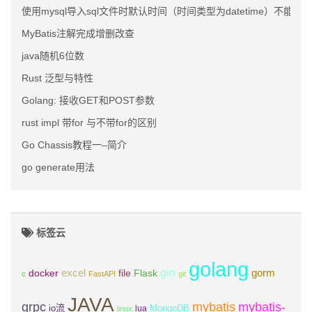
使用mysql导入sql文件时默认时间（时间类型为datetime）不能为nu
MyBatis注解完成增删改查
java随机6位数
Rust 泛型与特性
Golang: 接收GET和POST参数
rust impl 带for 与不带for的区别
Go Chassis教程一–简介
go generate用法
标签云
golang
gin
excel
Flask
gorm
docker
file
c
FastAPI
git
JAVA
grpc
mybatis
mybatis-
io流
MongoDB
lua
linux