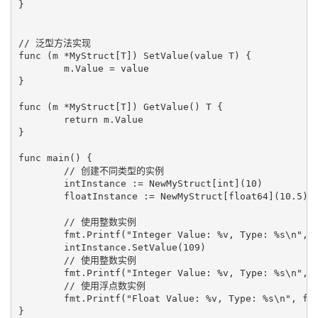
}

// 泛型方法实现

func (m *MyStruct[T]) SetValue(value T) {

	m.Value = value

}

func (m *MyStruct[T]) GetValue() T {

	return m.Value

}

func main() {

	// 创建不同类型的实例

	intInstance := NewMyStruct[int](10)

	floatInstance := NewMyStruct[float64](10.5)

	// 使用整数实例

	fmt.Printf("Integer Value: %v, Type: %s\n", intInstance.Value, reflect.TypeOf(intInstance.Value))

	intInstance.SetValue(109)

	// 使用整数实例

	fmt.Printf("Integer Value: %v, Type: %s\n", intInstance.GetValue(), reflect.TypeOf(intInstance.GetValue()))

	// 使用浮点数实例

	fmt.Printf("Float Value: %v, Type: %s\n", floatInstance.Value, reflect.TypeOf(floatInstance.Value))
