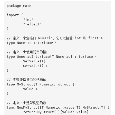
package main

import (

	"fmt"

	"reflect"

)

// 定义一个空接口 Numeric，它可以接受 int 和 float64

type Numeric interface{}

// 定义一个使用泛型的接口

type GenericInterface[T Numeric] interface {

	SetValue(T)

	GetValue() T

}

// 实现泛型接口的结构体

type MyStruct[T Numeric] struct {

	Value T

}

// 定义一个泛型构造函数

func NewMyStruct[T Numeric](value T) MyStruct[T] {

	return MyStruct[T]{Value: value}
