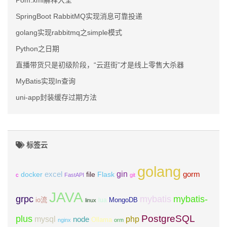
Pom.xml解释大全
SpringBoot RabbitMQ实现消息可靠投递
golang实现rabbitmq之simple模式
Python之日期
直播带货只是初级阶段，“云逛街”才是线上零售大杀器
MyBatis实现In查询
uni-app封装缓存过期方法
标签云
golang
gin
excel
Flask
gorm
docker
file
c
FastAPI
git
JAVA
grpc
mybatis
mybatis-
io流
MongoDB
lua
linux
PostgreSQL
plus
mysql
php
node
Ollama
nginx
orm