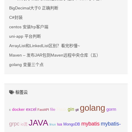
BigDecimal大于0 正确判断
C#封装
centos 安装frp客户端
uni-app 平台判断
ArrayList和LinkedList区别？看完秒懂~
Maven – 发布JAR包到Maven远程中央仓库（五）
golang 变量三个点
标签云
golang
gin
excel
Flask
gorm
docker
file
c
FastAPI
git
JAVA
grpc
mybatis
mybatis-
io流
MongoDB
lua
linux