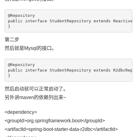
@Repository

public interface StudentRepository extends ReactiveM
第二步
然后就是Mysql的接口。
@Repository

public interface StudentRepository extends R2dbcRepo
然后启动就可以正常启动了。
另外讲maven的依赖列出来~
<dependency>
<groupId>org.springframework.boot</groupId>
<artifactId>spring-boot-starter-data-r2dbc</artifactId>