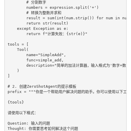
        # 分割数字

        numbers = expression.split('+')

        # 转换为整数并求和

        result = sum(int(num.strip()) for num in numb
        return str(result)

    except Exception as e:

        return f"计算失败：{str(e)}"

tools = [

    Tool(

        name="SimpleAdd",

        func=simple_add,

        description="简单的加法计算器，输入格式为'数字+数字'
    )

]

# 2. 创建ZeroShotAgent的提示模板

prefix = """你是一个帮助用户解决问题的助手。你可以使用以下工具
{tools}

请使用以下格式：

Question: 输入的问题

Thought: 你需要思考如何解决这个问题
