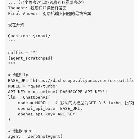
... (这个思考/行动/观察可以重复多次)

Thought: 我现在知道最终答案

Final Answer: 对原始输入问题的最终答案

现在开始：

Question: {input}

"""

suffix = """

{agent_scratchpad}

"""

# 创建llm

BASE_URL="https://dashscope.aliyuncs.com/compatible-m
MODEL = "qwen-turbo"

API_KEY = os.getenv('DASHSCOPE_API_KEY')

llm = ChatOpenAI(

    model= MODEL,  # 默认的大模型为GPT-3.5-turbo，比较便宜
    openai_api_base= BASE_URL,

    openai_api_key= API_KEY

)

# 创建agent

agent = ZeroShotAgent(
