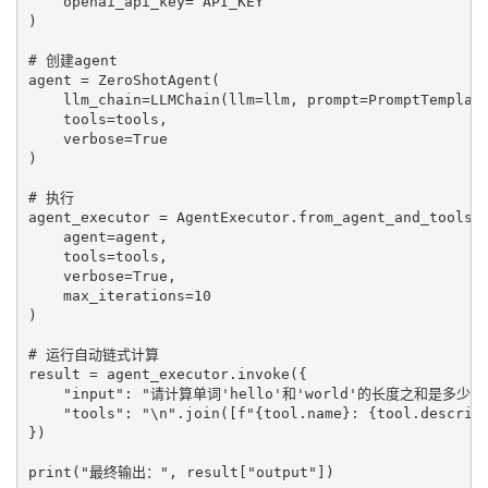
    openai_api_key= API_KEY

)

# 创建agent

agent = ZeroShotAgent(

    llm_chain=LLMChain(llm=llm, prompt=PromptTemplate
    tools=tools,

    verbose=True

)

# 执行

agent_executor = AgentExecutor.from_agent_and_tools(

    agent=agent,

    tools=tools,

    verbose=True,

    max_iterations=10

)

# 运行自动链式计算

result = agent_executor.invoke({

    "input": "请计算单词'hello'和'world'的长度之和是多少？"
    "tools": "\n".join([f"{tool.name}: {tool.descript
})
