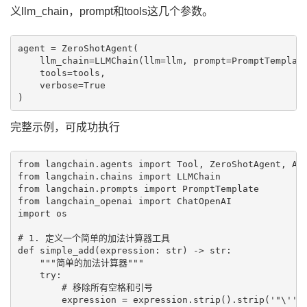
义llm_chain，prompt和tools这几个参数。
agent = ZeroShotAgent(

    llm_chain=LLMChain(llm=llm, prompt=PromptTemplate
    tools=tools,

    verbose=True

完整示例，可成功执行
from langchain.agents import Tool, ZeroShotAgent, Age
from langchain.chains import LLMChain

from langchain.prompts import PromptTemplate

from langchain_openai import ChatOpenAI

import os

# 1. 定义一个简单的加法计算器工具

def simple_add(expression: str) -> str:

    """简单的加法计算器"""

    try:

        # 移除所有空格和引号

        expression = expression.strip().strip('"\'')
