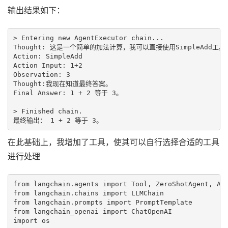
输出结果如下：
> Entering new AgentExecutor chain...

Thought: 这是一个简单的加法计算，我可以直接使用SimpleAdd工具
Action: SimpleAdd

Action Input: 1+2

Observation: 3

Thought:我现在知道最终答案。

Final Answer: 1 + 2 等于 3。

> Finished chain.

在此基础上，我增加了工具，使其可以自行选择合适的工具
进行处理
from langchain.agents import Tool, ZeroShotAgent, Age
from langchain.chains import LLMChain

from langchain.prompts import PromptTemplate

from langchain_openai import ChatOpenAI

import os
