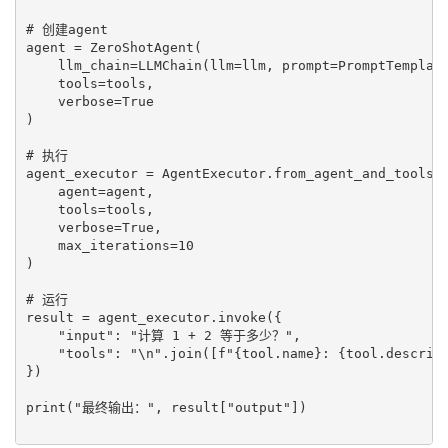
# 创建agent

agent = ZeroShotAgent(

    llm_chain=LLMChain(llm=llm, prompt=PromptTemplate
    tools=tools,

    verbose=True

)

# 执行

agent_executor = AgentExecutor.from_agent_and_tools(

    agent=agent,

    tools=tools,

    verbose=True,

    max_iterations=10

)

# 运行

result = agent_executor.invoke({

    "input": "计算 1 + 2 等于多少？",

    "tools": "\n".join([f"{tool.name}: {tool.descript
})

print("最终输出：", result["output"]) 
