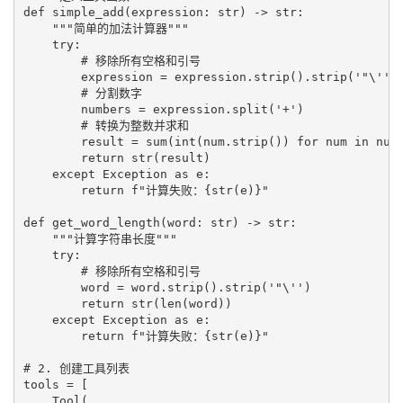
def simple_add(expression: str) -> str:

    """简单的加法计算器"""

    try:

        # 移除所有空格和引号

        expression = expression.strip().strip('"\'')

        # 分割数字

        numbers = expression.split('+')

        # 转换为整数并求和

        result = sum(int(num.strip()) for num in numb
        return str(result)

    except Exception as e:

        return f"计算失败：{str(e)}"

def get_word_length(word: str) -> str:

    """计算字符串长度"""

    try:

        # 移除所有空格和引号

        word = word.strip().strip('"\'')

        return str(len(word))

    except Exception as e:

        return f"计算失败：{str(e)}"

# 2. 创建工具列表

tools = [

    Tool(
