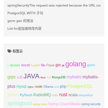
springSecurityThe request was rejected because the URL con
PostgreSQL WITH 子句
gorm gen 的用法
List for追加或修改内容
标签云
golang
gin
excel
Flask
gorm
docker
file
c
FastAPI
git
JAVA
grpc
mybatis
mybatis-
io流
MongoDB
lua
linux
PostgreSQL
plus
mysql
php
node
Ollama
nginx
orm
rust
scala
python
RabbitMQ
PyTorch
sequelize
redis
springboot
Spring Cloud Alibaba
spring security
spring cloud