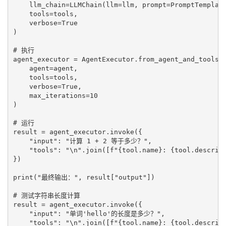
    llm_chain=LLMChain(llm=llm, prompt=PromptTemplate
    tools=tools,

    verbose=True

)

# 执行

agent_executor = AgentExecutor.from_agent_and_tools(

    agent=agent,

    tools=tools,

    verbose=True,

    max_iterations=10

)

# 运行

result = agent_executor.invoke({

    "input": "计算 1 + 2 等于多少？",

    "tools": "\n".join([f"{tool.name}: {tool.descript
})

print("最终输出：", result["output"])

# 测试字符串长度计算

result = agent_executor.invoke({

    "input": "单词'hello'的长度是多少？",

    "tools": "\n".join([f"{tool.name}: {tool.descript