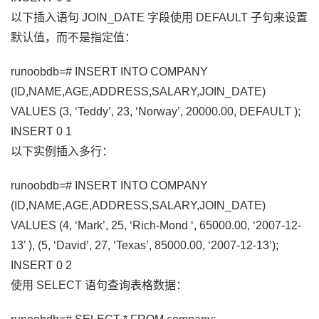
以下插入语句 JOIN_DATE 字段使用 DEFAULT 子句来设置
默认值，而不是指定值：
runoobdb=# INSERT INTO COMPANY
(ID,NAME,AGE,ADDRESS,SALARY,JOIN_DATE)
VALUES (3, ‘Teddy’, 23, ‘Norway’, 20000.00, DEFAULT );
INSERT 0 1
以下实例插入多行：
runoobdb=# INSERT INTO COMPANY
(ID,NAME,AGE,ADDRESS,SALARY,JOIN_DATE)
VALUES (4, ‘Mark’, 25, ‘Rich-Mond ‘, 65000.00, ‘2007-12-
13’ ), (5, ‘David’, 27, ‘Texas’, 85000.00, ‘2007-12-13’);
INSERT 0 2
使用 SELECT 语句查询表格数据：