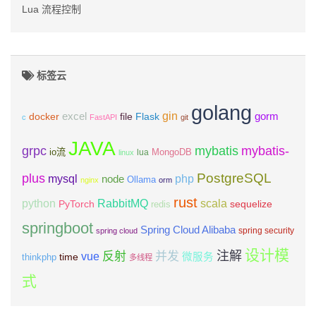
Lua 流程控制
标签云
golang
gin
excel
Flask
gorm
docker
file
c
FastAPI
git
JAVA
grpc
mybatis
mybatis-
io流
MongoDB
lua
linux
PostgreSQL
plus
mysql
php
node
Ollama
nginx
orm
rust
scala
python
RabbitMQ
PyTorch
sequelize
redis
springboot
Spring Cloud Alibaba
spring security
spring cloud
设计模
注解
反射
并发
vue
微服务
time
thinkphp
多线程
式