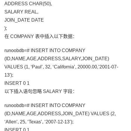
ADDRESS CHAR(50),
SALARY REAL,
JOIN_DATE DATE
);
在 COMPANY 表中插入以下数据：
runoobdb=# INSERT INTO COMPANY
(ID,NAME,AGE,ADDRESS,SALARY,JOIN_DATE)
VALUES (1, ‘Paul’, 32, ‘California’, 20000.00,’2001-07-
13′);
INSERT 0 1
以下插入语句忽略 SALARY 字段：
runoobdb=# INSERT INTO COMPANY
(ID,NAME,AGE,ADDRESS,JOIN_DATE) VALUES (2,
‘Allen’, 25, ‘Texas’, ‘2007-12-13’);
INSERT 0 1