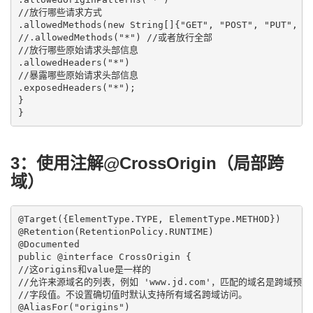
//放行哪些请求方式

.allowedMethods(new String[]{"GET", "POST", "PUT", "D
//.allowedMethods("*") //或者放行全部

//放行哪些原始请求头部信息

.allowedHeaders("*")

//暴露哪些原始请求头部信息

.exposedHeaders("*");

}

3：使用注解@CrossOrigin（局部跨
域）
@Target({ElementType.TYPE, ElementType.METHOD})

@Retention(RetentionPolicy.RUNTIME)

@Documented

public @interface CrossOrigin {

//这origins和value是一样的

//允许来源域名的列表，例如 'www.jd.com'，匹配的域名是跨域预请求 Resp
//字段值。不设置确切值时默认支持所有域名跨域访问。

@AliasFor("origins")
