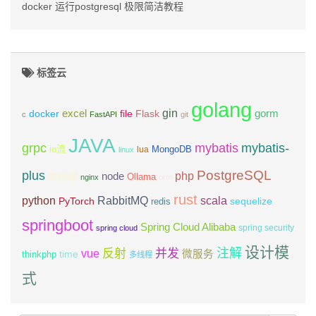
docker 运行postgresql 极限简洁教程
标签云
golang
gin
excel
Flask
gorm
docker
file
c
FastAPI
git
JAVA
grpc
mybatis
mybatis-
io流
MongoDB
lua
linux
PostgreSQL
plus
mysql
php
node
Ollama
nginx
orm
rust
scala
python
RabbitMQ
PyTorch
sequelize
redis
springboot
Spring Cloud Alibaba
spring security
spring cloud
设计模
注解
反射
并发
vue
微服务
time
thinkphp
多线程
式