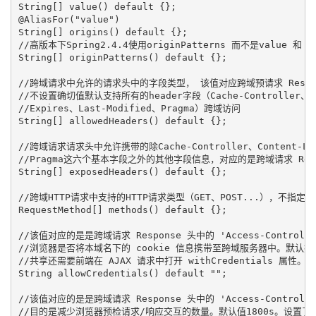
String[] value() default {};

@AliasFor("value")

String[] origins() default {};

//高版本下Spring2.4.4使用originPatterns 而不是value 和 ori
String[] originPatterns() default {};

//跨域请求中允许的请求头中的字段类型， 该值对应跨域预请求 Response 头中
//不设置确切值默认支持所有的header字段（Cache-Controller、Cont
//Expires、Last-Modified、Pragma）跨域访问

String[] allowedHeaders() default {};

//跨域请求请求头中允许携带的除Cache-Controller、Content-Langu
//Pragma这六个基本字段之外的其他字段信息，对应的是跨域请求 Response 
String[] exposedHeaders() default {};

//跨域HTTP请求中支持的HTTP请求类型（GET、POST...），不指定确切
RequestMethod[] methods() default {};

//该值对应的是是跨域请求 Response 头中的 'Access-Control-Al
//浏览器是否将本域名下的 cookie 信息携带至跨域服务器中。默认携带
//共享还需要前端在 AJAX 请求中打开 withCredentials 属性。

String allowCredentials() default "";

//该值对应的是是跨域请求 Response 头中的 'Access-Contr
//目的是减少浏览器预检请求/响应交互的数量。默认值1800s。设置