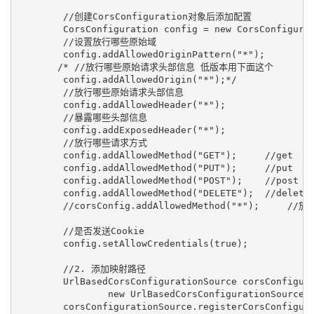
        //创建CorsConfiguration对象后添加配置

        CorsConfiguration config = new CorsConfigurat
        //设置放行哪些原始域

        config.addAllowedOriginPattern("*");

       /* //放行哪些原始请求头部信息 低版本用下面这个

        config.addAllowedOrigin("*");*/

        //放行哪些原始请求头部信息

        config.addAllowedHeader("*");

        //暴露哪些头部信息

        config.addExposedHeader("*");

        //放行哪些请求方式

        config.addAllowedMethod("GET");     //get

        config.addAllowedMethod("PUT");     //put

        config.addAllowedMethod("POST");    //post

        config.addAllowedMethod("DELETE");  //delete

        //corsConfig.addAllowedMethod("*");     //
        //是否发送Cookie

        config.setAllowCredentials(true);

        //2. 添加映射路径

        UrlBasedCorsConfigurationSource corsConfigura
                new UrlBasedCorsConfigurationSource()
        corsConfigurationSource.registerCorsConfigura