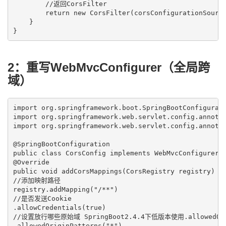
        //返回CorsFilter

        return new CorsFilter(corsConfigurationSource
    }

}
2：重写WebMvcConfigurer（全局跨
域）
import org.springframework.boot.SpringBootConfigurati
import org.springframework.web.servlet.config.annotat
import org.springframework.web.servlet.config.annotat
@SpringBootConfiguration

public class CorsConfig implements WebMvcConfigurer {
@Override

public void addCorsMappings(CorsRegistry registry) {

//添加映射路径

registry.addMapping("/**")

//是否发送Cookie

.allowCredentials(true)

//设置放行哪些原始域 SpringBoot2.4.4下低版本使用.allowedOrig
.allowedOriginPatterns("*")
