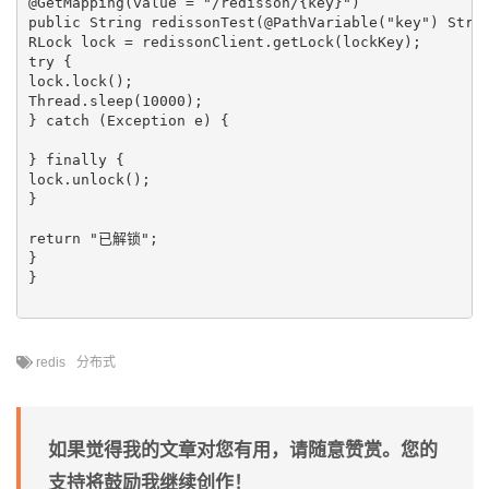
@GetMapping(value = "/redisson/{key}")

public String redissonTest(@PathVariable("key") Strin
RLock lock = redissonClient.getLock(lockKey);

try {

lock.lock();

Thread.sleep(10000);

} catch (Exception e) {

} finally {

lock.unlock();

}

return "已解锁";

}

}

redis
分布式
如果觉得我的文章对您有用，请随意赞赏。您的
支持将鼓励我继续创作！