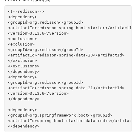
<!--redisson-->

<dependency>

<groupId>org.redisson</groupId>

<artifactId>redisson-spring-boot-starter</artifactId>
<version>3.13.6</version>

<exclusions>

<exclusion>

<groupId>org.redisson</groupId>

<artifactId>redisson-spring-data-23</artifactId>

</exclusion>

</exclusions>

</dependency>

<dependency>

<groupId>org.redisson</groupId>

<artifactId>redisson-spring-data-21</artifactId>

<version>3.13.6</version>

</dependency>

<dependency>

<groupId>org.springframework.boot</groupId>

<artifactId>spring-boot-starter-data-redis</artifactI