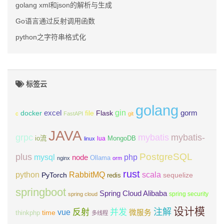
golang xml和json的解析与生成
Go语言通过反射调用函数
python之字符串格式化
标签云
golang
gin
excel
Flask
gorm
docker
file
c
FastAPI
git
JAVA
grpc
mybatis
mybatis-
io流
MongoDB
lua
linux
PostgreSQL
plus
mysql
php
node
Ollama
nginx
orm
rust
scala
python
RabbitMQ
PyTorch
sequelize
redis
springboot
Spring Cloud Alibaba
spring security
spring cloud
设计模
注解
反射
并发
vue
微服务
time
thinkphp
多线程