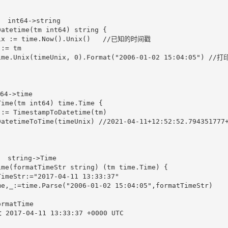
nt64->string

atetime(tm int64) string {

4->time

ime(tm int64) time.Time {

tring->Time

me(formatTimeStr string) (tm time.Time) {
