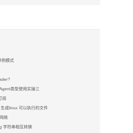
之单例模式
der?
同Agent类型使用实操三
布订阅
ws 生成linux 可以执行的文件
经网络
ring 字符串相互转换