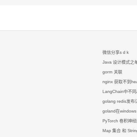
微信分享s d k
Java 设计模式
gorm 关联
nginx 获取不到hea
LangChain中不
golang redis发
goland在windo
PyTorch 卷积神
Map 集合 和 St