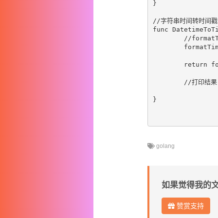
}

//字符串时间转时间戳  s
func DatetimeToTi
	//formatTimeStr:="2017-04-11 13:33:37"

	formatTime,_:=time.Parse("2006-01-02 15:04:05",formatTimeStr)

	return formatTime.Unix()

	//打印结果：1531888244752784461

}

golang
如果觉得我的
赞赏支持