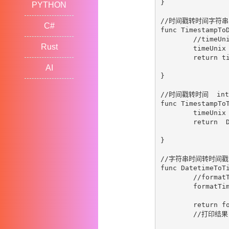
}

PYTHON
//时间戳转时间字符串  i
C#
func TimestampToD
	//timeUnix := time.Now().Unix()   //已知的时间戳

Rust
	timeUnix := tm

	return time.Unix(timeUnix, 0).Format("2006-01-02 15:04:05") //打印结果：2017-04-11 13:30:39

AI
}

//时间戳转时间  int6
func TimestampToT
	timeUnix := TimestampToDatetime(tm)

	return  DatetimeToTime(timeUnix) //2021-04-11+12:52:52.794351777++0800+C

}

//字符串时间转时间戳  s
func DatetimeToTi
	//formatTimeStr:="2017-04-11 13:33:37"

	formatTime,_:=time.Parse("2006-01-02 15:04:05",formatTimeStr)

	return formatTime

	//打印结果：2017-04-11 13:33:37 +0000 UTC
