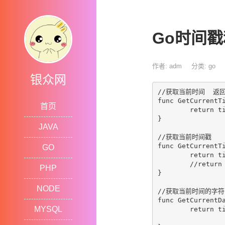
Go时间
作者: adm
分类:
go
银众网
//获取当前时间  返回t
func GetCurrentTi
首页
	return time.Now() //打印结果 2021-04-11+12:52:52.794351777++0800+C

}

JAVA
//获取当前时间戳

func GetCurrentTi
GO
	return time.Now().Unix() //单位秒,打印结果//1531292871

	//return time.Now().UnixNano() //单位纳秒,打印结果//1531888244752784461

PHP
}

NODE
//获取当前时间的字符
func GetCurrentDa
MYSQL
	return time.Now().Format("2006-01-02 15:04:05") //打印结果 2021-11-01 13:24:25
