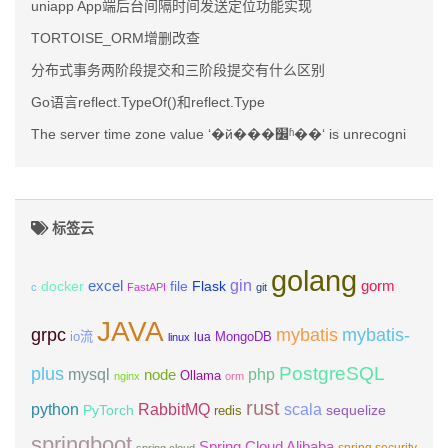
uniapp App端后台间隔时间发送定位功能实现
TORTOISE_ORM增删改查
分布式事务两阶段提交和三阶段提交有什么区别
Go语言reflect.TypeOf()和reflect.Type
The server time zone value ‘�й���׼ʱ��‘ is unrecogni
标签云
golang
gin
excel
Flask
gorm
docker
file
c
FastAPI
git
JAVA
grpc
mybatis
mybatis-
io流
MongoDB
lua
linux
PostgreSQL
plus
mysql
php
node
Ollama
nginx
orm
rust
scala
python
RabbitMQ
PyTorch
sequelize
redis
springboot
Spring Cloud Alibaba