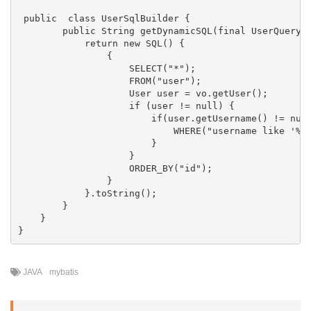
 public  class UserSqlBuilder {

        public String getDynamicSQL(final UserQueryVO
            return new SQL() {

                {

                    SELECT("*");

                    FROM("user");

                    User user = vo.getUser();

                    if (user != null) {

                        if(user.getUsername() != null
                            WHERE("username like '%"+
                        }

                    }

                    ORDER_BY("id");

                }

            }.toString();

        }

    }

JAVA
mybatis