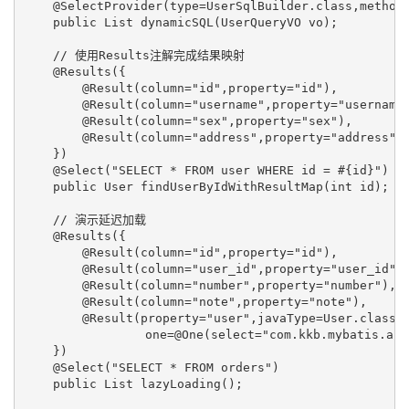
    @SelectProvider(type=UserSqlBuilder.class,method=
    public List
 dynamicSQL(UserQueryVO vo);

    // 使用Results注解完成结果映射

    @Results({

        @Result(column="id",property="id"),

        @Result(column="username",property="username"
        @Result(column="sex",property="sex"),

        @Result(column="address",property="address")

    })

    @Select("SELECT * FROM user WHERE id = #{id}")

    public User findUserByIdWithResultMap(int id);

    // 演示延迟加载

    @Results({

        @Result(column="id",property="id"),

        @Result(column="user_id",property="user_id"),
        @Result(column="number",property="number"),

        @Result(column="note",property="note"),

        @Result(property="user",javaType=User.class,c
　　　　　　　　　  one=@One(select="com.kkb.mybatis.anno.A
    })

    @Select("SELECT * FROM orders")

    public List
 lazyLoading();
