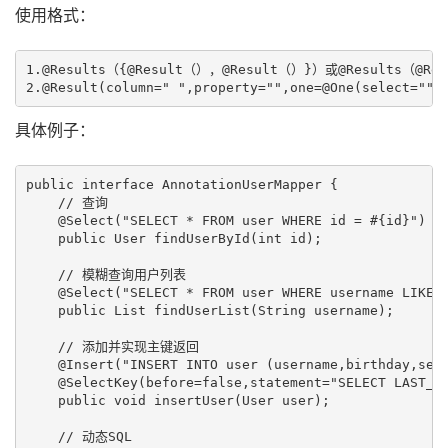
使用格式：
1.@Results（{@Result（），@Result（）}）或@Results（@Res
具体例子：
public interface AnnotationUserMapper {

    // 查询

    @Select("SELECT * FROM user WHERE id = #{id}")

    public User findUserById(int id);

    // 模糊查询用户列表

    @Select("SELECT * FROM user WHERE username LIKE '
    public List
 findUserList(String username);

    // 添加并实现主键返回

    @Insert("INSERT INTO user (username,birthday,sex,
    @SelectKey(before=false,statement="SELECT LAST_IN
    public void insertUser(User user);

    // 动态SQL
