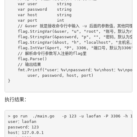
    var user        string

    var password    string

    var host        string

    var port        int

    // &user 就是接收命令行中输入 -u 后面的参数值，其他同理

    flag.StringVar(&user, "u", "root", "账号，默认为root
    flag.StringVar(&password, "p", "", "密码，默认为空")
    flag.StringVar(&host, "h", "localhost", "主机名，默
    flag.IntVar(&port, "P", 3306, "端口号，默认为3306")

    // 解析命令行参数写入注册的flag里

    flag.Parse()

    // 输出结果

    fmt.Printf("user：%v\npassword：%v\nhost：%v\nport
        user, password, host, port)

}

执行结果：
> go run  ./main.go   -p 123 -u laofan -P 3306 -h 127
user：laofan

password：123

host：127.0.0.1
