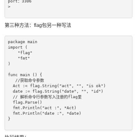
port：3306

>

第三种方法：flag包另一种写法
package main

import (

    "flag"

    "fmt"

)

func main () {

   //获取命令参数

  Act := flag.String("act", "", "is ok")

  date := flag.String("date", "", "id")

  // 解析命令行参数写入注册的flag里

  flag.Parse()

  fmt.Println("act :", *Act)

  fmt.Println("date :", *date)

}
