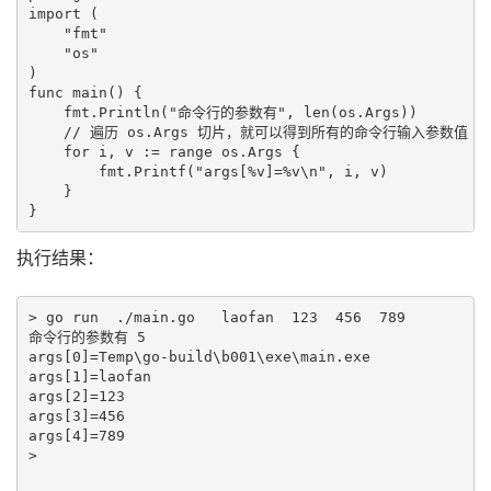
import (

    "fmt"

    "os"

)

func main() {

    fmt.Println("命令行的参数有", len(os.Args))

    // 遍历 os.Args 切片，就可以得到所有的命令行输入参数值

    for i, v := range os.Args {

        fmt.Printf("args[%v]=%v\n", i, v)

    }

执行结果：
> go run  ./main.go   laofan  123  456  789

命令行的参数有 5

args[0]=Temp\go-build\b001\exe\main.exe

args[1]=laofan

args[2]=123

args[3]=456

args[4]=789

>
