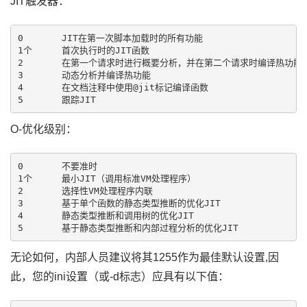
JIT触发器：
0	JIT在第一次脚本加载时的所有功能

1个	首次执行时的JIT函数

2	在第一个请求时进行概要分析，并在第二个请求时编译热功能

3	动态分析并编译热功能

4	在文档注释中使用@jit标记编译函数

O-优化级别：
0	不要准时

1个	最小JIT（调用标准VM处理程序）

2	选择性VM处理程序内联

3	基于单个函数的静态类型推断的优化JIT

4	静态类型推断和调用树的优化JIT

无论如何，内部人员建议将其1255作为最佳默认设置,因
此，您的ini设置（或-d标志）应具有以下值：