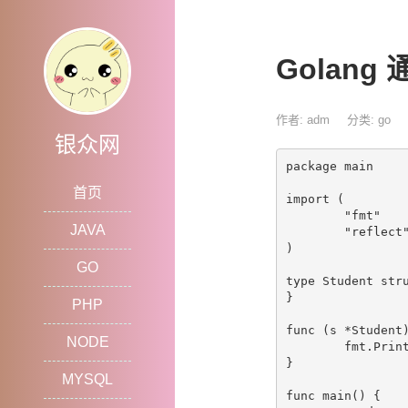
Golan
作者: adm
分类:
go
银众网
package main

首页
import (

	"fmt"

JAVA
	"reflect"

)

GO
type Student stru
}

PHP
func (s *Student)
NODE
	fmt.Println("listen")

}

MYSQL
func main() {
