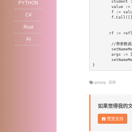
	student := Student{}

PYTHON
	value := reflect.ValueOf(&student)

	f := value.MethodByName("Listen")

C#
	f.Call([]reflect.Value{})

Rust
       rf := refl
AI
	//带参数调用方式

	setNameMethod := rf.MethodByName("Listen")

	args := []reflect.Value{reflect.ValueOf(param)} //构造一个类型为reflect.Value的切片

	setNameMethod.Call(args)                        //返回Value类型

golang
反射
如果觉得我的
赞赏支持