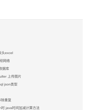
头excel
神经网络
除数据库
 multer 上传图片
l json类型
并移除重复
小时 java时间加减计算方法