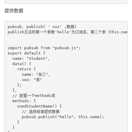
提供数据
pubsub. publish( ' xxx' ,数据)

publish方法的第一个参数'hello'为订阅名，第二个参（this.nam
import pubsub from "pubsub-js";

export default {

  name: "Student",

  data() {

    return {

      name: "张三",

      sex: "男"

    };

  },

  // 配置一个methods项

  methods: {

    snedStudentName() {

      // 选择给谁提供数据

      pubsub.publish("hello", this.name);

    }

  }
