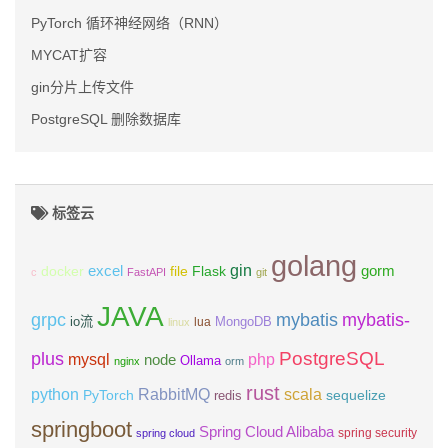
PyTorch 循环神经网络（RNN）
MYCAT扩容
gin分片上传文件
PostgreSQL 删除数据库
标签云
golang
gin
excel
Flask
gorm
docker
file
c
FastAPI
git
JAVA
grpc
mybatis
mybatis-
io流
MongoDB
lua
linux
PostgreSQL
plus
mysql
php
node
Ollama
nginx
orm
rust
scala
python
RabbitMQ
PyTorch
sequelize
redis
springboot
Spring Cloud Alibaba
spring security
spring cloud