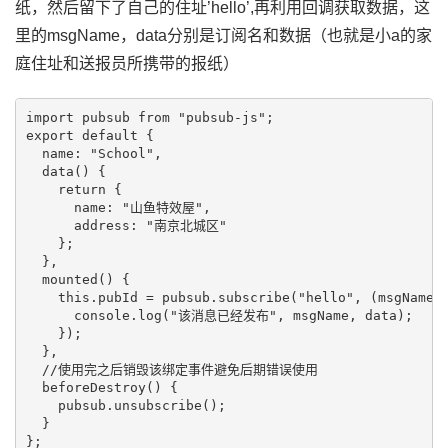
纸，然后留下了自己的住址’hello’,再利用回调获取数据，这
里的msgName，data分别是订阅名和数据（也就是小a的家
庭住址和送报员所携带的报纸）
import pubsub from "pubsub-js";

export default {

  name: "School",

  data() {

    return {

      name: "山鱼特效屋",

      address: "南京北城区"

    };

  },

  mounted() {

    this.pubId = pubsub.subscribe("hello", (msgName, 
      console.log("该消息已经发布", msgName, data);

    });

  },

  //使用完之后销毁该绑定事件避免后期错误使用

  beforeDestroy() {

    pubsub.unsubscribe();

  }
