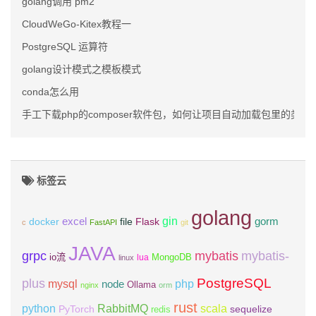
golang调用 pm2
CloudWeGo-Kitex教程一
PostgreSQL 运算符
golang设计模式之模板模式
conda怎么用
手工下载php的composer软件包，如何让项目自动加载包里的类
标签云
golang
gin
excel
Flask
gorm
docker
file
c
FastAPI
git
JAVA
grpc
mybatis
mybatis-
io流
MongoDB
lua
linux
PostgreSQL
plus
mysql
php
node
Ollama
nginx
orm
rust
scala
python
RabbitMQ
PyTorch
sequelize
redis