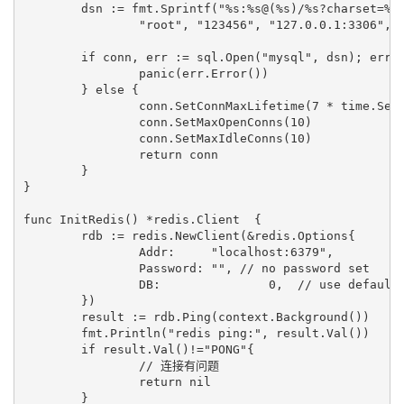
	dsn := fmt.Sprintf("%s:%s@(%s)/%s?charset=%s&parseTime=true&loc=Local",

		"root", "123456", "127.0.0.1:3306", "gintest", "utf8")

	if conn, err := sql.Open("mysql", dsn); err != nil {

		panic(err.Error())

	} else {

		conn.SetConnMaxLifetime(7 * time.Second) //设置空闲时间，这个是比mysql 主动断开的时候短

		conn.SetMaxOpenConns(10)

		conn.SetMaxIdleConns(10)

		return conn

	}

}

func InitRedis() *redis.Client  {

	rdb := redis.NewClient(&redis.Options{

		Addr:	  "localhost:6379",

		Password: "", // no password set

		DB:		  0,  // use default DB

	})

	result := rdb.Ping(context.Background())

	fmt.Println("redis ping:", result.Val())

	if result.Val()!="PONG"{

		// 连接有问题

		return nil

	}
