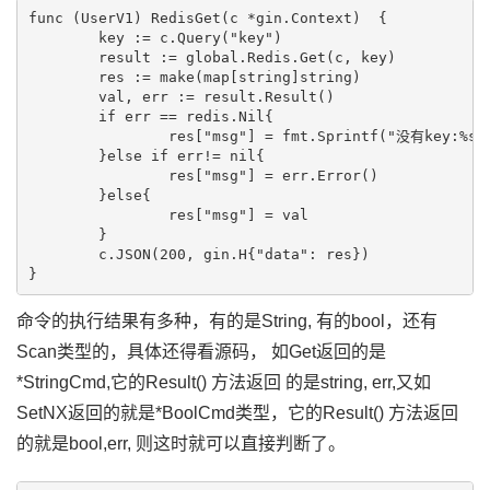
func (UserV1) RedisGet(c *gin.Context)  {

	key := c.Query("key")

	result := global.Redis.Get(c, key)

	res := make(map[string]string)

	val, err := result.Result()

	if err == redis.Nil{

		res["msg"] = fmt.Sprintf("没有key:%s ", key)

	}else if err!= nil{

		res["msg"] = err.Error()

	}else{

		res["msg"] = val

	}

	c.JSON(200, gin.H{"data": res})

命令的执行结果有多种，有的是String, 有的bool，还有
Scan类型的，具体还得看源码， 如Get返回的是
*StringCmd,它的Result() 方法返回 的是string, err,又如
SetNX返回的就是*BoolCmd类型，它的Result() 方法返回
的就是bool,err, 则这时就可以直接判断了。