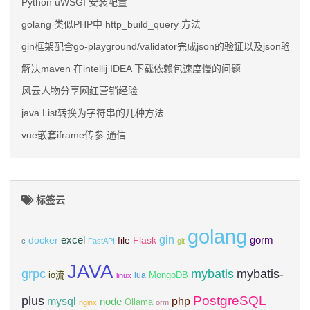
Python uWSGI 安装配置
golang 类似PHP中 http_build_query 方法
gin框架配合go-playground/validator完成json的验证以及jso
解决maven 在intellij IDEA 下载依赖包速度慢的问题
风云人物分享网红营销经验
java List转换为字符串的几种方法
vue嵌套iframe传参 通信
标签云
golang
gin
excel
Flask
gorm
docker
file
c
FastAPI
git
JAVA
grpc
mybatis
mybatis-
io流
MongoDB
lua
linux
PostgreSQL
plus
mysql
php
node
Ollama
nginx
orm