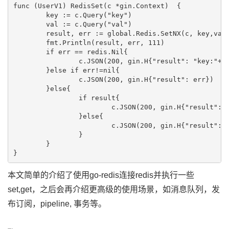
func (UserV1) RedisSet(c *gin.Context)  {

	key := c.Query("key")

	val := c.Query("val")

	result, err := global.Redis.SetNX(c, key,val,0).Result()

	fmt.Println(result, err, 111)

	if err == redis.Nil{

		c.JSON(200, gin.H{"result": "key:"+key+" 已经存在"})

	}else if err!=nil{

		c.JSON(200, gin.H{"result": err})

	}else{

		if result{

			c.JSON(200, gin.H{"result": "设置成功"})

		}else{

			c.JSON(200, gin.H{"result": "设置失败"})

		}

	}

本文简单的介绍了使用go-redis连接redis并执行一些
set,get，之后会再介绍更高级的使用场景，如消息队列，发
布订阅，pipeline, 事务等。