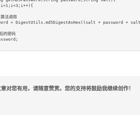
i=1;i<3;i++){

D5算法调用

word = DigestUtils.md5DigestAsHex((salt + password + salt
密后的密码

ssword;

文章对您有用，请随意赞赏。您的支持将鼓励我继续创作！