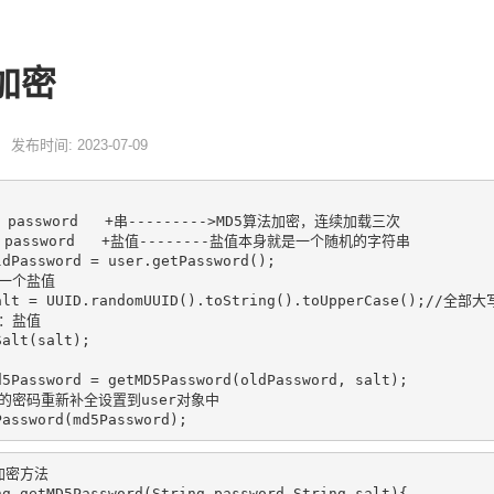
加密
发布时间: 2023-07-09
   password   +串--------->MD5算法加密，连续加载三次

  password   +盐值--------盐值本身就是一个随机的字符串

dPassword = user.getPassword();

成一个盐值

alt = UUID.randomUUID().toString().toUpperCase();//全部
：盐值

alt(salt);

5Password = getMD5Password(oldPassword, salt);

密后的密码重新补全设置到user对象中

加密方法

g getMD5Password(String password,String salt){
