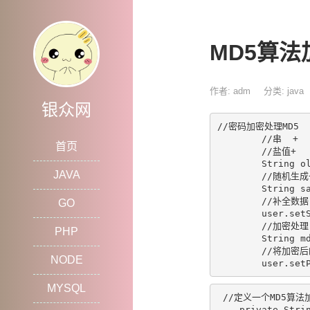
MD5算法
作者: adm
分类:
java
银众网
//密码加密处理MD5

        //串  +
首页
        //盐值+ 
        String ol
JAVA
        //随机生
        String s
        //补全数据
GO
        user.setS
        //加密处理

PHP
        String md
        //将加
NODE
MYSQL
 //定义一个MD5算法
    private Strin