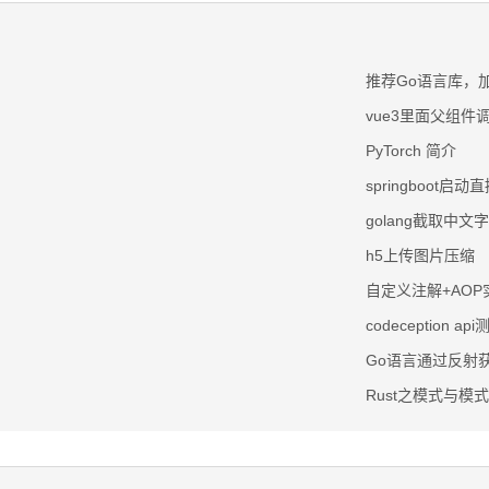
推荐Go语言库，
vue3里面父组件
PyTorch 简介
springboot启动直接
golang截取中文
h5上传图片压缩
自定义注解+AO
codeception api
Go语言通过反射
Rust之模式与模