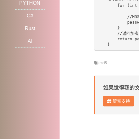
PYTHON
        for (int 
C#
            //M
            pass
        }

Rust
        //返回加
        return pa
AI
md5
如果觉得我的
赞赏支持