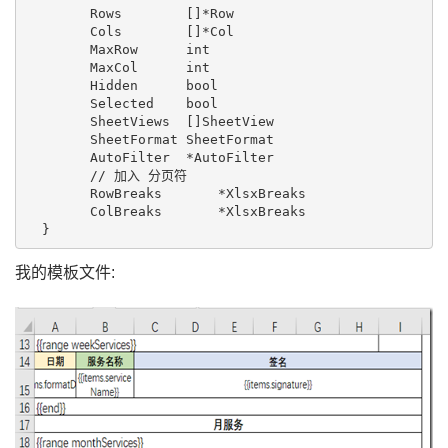
   	Rows        []*Row

  	Cols        []*Col

  	MaxRow      int

   	MaxCol      int

   	Hidden      bool

   	Selected    bool

  	SheetViews  []SheetView

  	SheetFormat SheetFormat

  	AutoFilter  *AutoFilter

  	// 加入 分页符

  	RowBreaks       *XlsxBreaks

  	ColBreaks       *XlsxBreaks

我的模板文件: