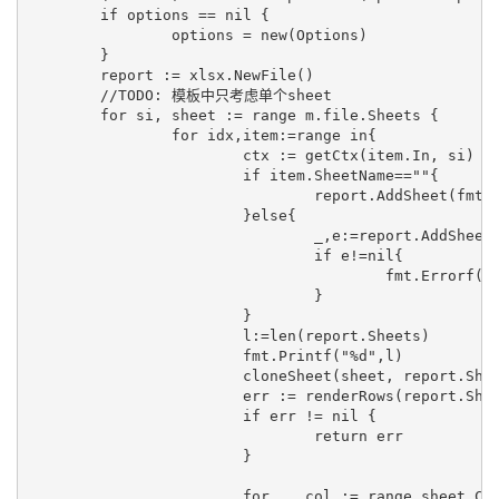
   	if options == nil {

   		options = new(Options)

   	}

   	report := xlsx.NewFile()

   	//TODO: 模板中只考虑单个sheet

   	for si, sheet := range m.file.Sheets {

   		for idx,item:=range in{

  			ctx := getCtx(item.In, si)

  			if item.SheetName==""{

  				report.AddSheet(fmt.Sprintf("Sheet%d",idx))

  			}else{

  				_,e:=report.AddSheet(item.SheetName)

  				if e!=nil{

  					fmt.Errorf("%+v",e)

  				}

  			}

  			l:=len(report.Sheets)

 			fmt.Printf("%d",l)

  			cloneSheet(sheet, report.Sheets[idx])

  			err := renderRows(report.Sheets[idx], sheet.Rows, ctx, options)

  			if err != nil {

  				return err

  			}

 			for _, col := range sheet.Cols {
