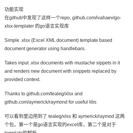
功能实现
在github中发现了这样一个repo, github.com/ivahaev/go-
xlsx-templater 的go语言实现库
Simple .xlsx (Excel XML document) template based
document generator using handlebars.
Takes input .xlsx documents with mustache sippets in it
and renders new document with snippets replaced by
provided context.
Thanks to github.com/tealeg/xlsx and
github.com/aymerick/raymond for useful libs
可以看到里边用到了 tealeg/xlsx 和 aymerick/raymod 这两
个包，第一个是go语言实现的excel库，第二个是对于
template的解析