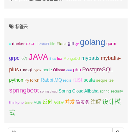
标签云
golang
gin
excel
Flask
gorm
docker
file
c
FastAPI
git
JAVA
grpc
mybatis
mybatis-
io流
MongoDB
lua
linux
PostgreSQL
plus
mysql
php
node
Ollama
nginx
orm
rust
scala
python
RabbitMQ
PyTorch
sequelize
redis
springboot
Spring Cloud Alibaba
spring security
spring cloud
设计模
注解
反射
并发
vue
微服务
time
thinkphp
多线程
式