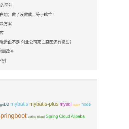
p
的区别
白想；做了没做成，等于瞎忙！
解决方案
据库
我造血不足 创业公司死亡原因还有哪些？
成增删改查
和区别
mybatis
mybatis-plus
mysql
node
goDB
nginx
springboot
Spring Cloud Alibaba
spring cloud