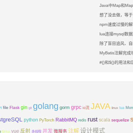
Java中Map和Ma
想了没去做，等于
npm速度过慢的
lua连接mysql数
除了盲目追风、自
MyBatis注解完
#{}和${}的用法
golang
JAVA
grpc
gin
Flask
gorm
file
io流
Mon
lua
PI
git
linux
rust
stgreSQL
scala
python
RabbitMQ
PyTorch
sequelize
redis
设计模式
注解
反射
并发
vue
微服务
time
p
多线程