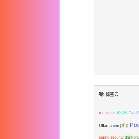
标签云
excel
docker
c
FastA
Po
php
Ollama
orm
spring security
thinkph