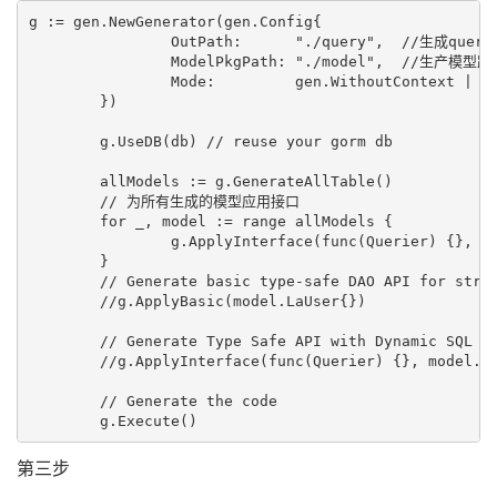
g := gen.NewGenerator(gen.Config{

		OutPath:      "./query",  //生成query路径

		ModelPkgPath: "./model",  //生产模型路径

		Mode:         gen.WithoutContext | gen.WithDefaultQuery | gen.WithQueryInterface, // generate mode

	})

	g.UseDB(db) // reuse your gorm db

	allModels := g.GenerateAllTable()

	// 为所有生成的模型应用接口

	for _, model := range allModels {

		g.ApplyInterface(func(Querier) {}, model)

	}

	// Generate basic type-safe DAO API for struct `model.User` following conventions

	//g.ApplyBasic(model.LaUser{})

	// Generate Type Safe API with Dynamic SQL defined on Querier interface for `model.User` and `model.Company`

	//g.ApplyInterface(func(Querier) {}, model.LaUser{})

	// Generate the code

第三步