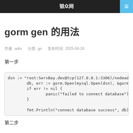
银众网
gorm gen 的用法
作者: adm
分类:
go
发布时间: 2025-04-24
第一步
dsn := "root:ServBay.dev@tcp(127.0.0.1:3306)/nodeadmi
	db, err := gorm.Open(mysql.Open(dsn), &gorm.Config{})

	if err != nil {

		panic("failed to connect database")

	}

第二步