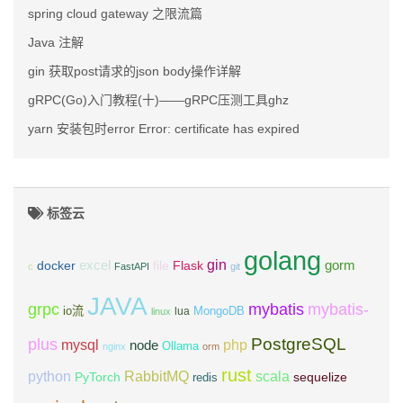
spring cloud gateway 之限流篇
Java 注解
gin 获取post请求的json body操作详解
gRPC(Go)入门教程(十)——gRPC压测工具ghz
yarn 安装包时error Error: certificate has expired
标签云
golang
gin
excel
Flask
gorm
docker
file
c
FastAPI
git
JAVA
grpc
mybatis
mybatis-
io流
MongoDB
lua
linux
PostgreSQL
plus
mysql
php
node
Ollama
nginx
orm
rust
scala
python
RabbitMQ
PyTorch
sequelize
redis