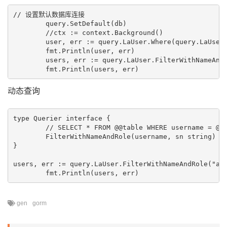
// 设置默认数据库连接

	query.SetDefault(db)

	//ctx := context.Background()

	user, err := query.LaUser.Where(query.LaUser.Username.Eq("asd")).First()

	fmt.Println(user, err)

	users, err := query.LaUser.FilterWithNameAndRole("asd", "")

动态查询
type Querier interface {

	// SELECT * FROM @@table WHERE username = @username{{if sn !=""}} AND sn = @sn{{end}}

	FilterWithNameAndRole(username, sn string) ([]gen.T, error)

}

users, err := query.LaUser.FilterWithNameAndRole("asd
gen
gorm